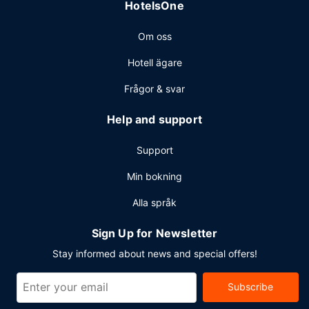
HotelsOne
Gäster har tillgång till bland annat gratis internet, business-
service dygnet runt och expressutcheckning. Planerar du
Om oss
ett event i New Orleans? På detta hotell finns det event-
och konferensutrymmen på upp till 2230 kvadratmeter,
Hotell ägare
däribland konferensrum och mötesrum.
Frågor & svar
Help and support
Support
Min bokning
Alla språk
Sign Up for Newsletter
Stay informed about news and special offers!
Subscribe