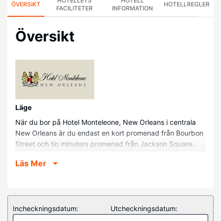
HOTELLETS
HOTELL
ÖVERSIKT
HOTELLREGLER
FACILITETER
INFORMATION
Översikt
Läge
När du bor på Hotel Monteleone, New Orleans i centrala
New Orleans är du endast en kort promenad från Bourbon
Street och tio minuters promenad från Jackson Square.
Detta hotell i lyxstil ligger 1 km från French Market och 1,5
Läs Mer
km från Ernest N. Morial Convention Center.
Hotellrum
Känn dig som hemma i ett av de 570 rummen med kylskåp
och platt-tv. Med gratis fast internetanslutning och wi-fi
Incheckningsdatum:
Utcheckningsdatum:
håller du dig uppkopplad, medan kabelkanaler står för