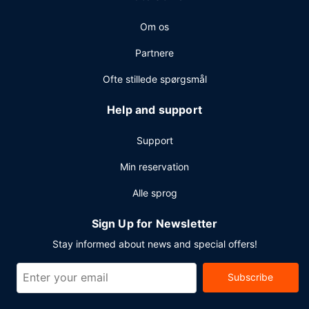
Andre faciliteter
Om os
Gæsterne har blandt andet adgang til gratis
internetforbindelse via kabel, et døgnåbent
Partnere
forretningscenter og hurtig udtjekning. Planlægger du et
arrangement i New Orleans? På dette hotel er der et
Ofte stillede spørgsmål
område på 2230 kvadratmeter til rådighed, bestående af
konferencelokaler og mødelokaler.
Help and support
Support
Min reservation
Alle sprog
Sign Up for Newsletter
Stay informed about news and special offers!
Subscribe