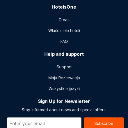
całodobowej obsługi pokojowej. Ożywcze napoje
HotelsOne
znajdziesz w jednym z lokali: bar/salon klubowy i bar przy
basenie. Śniadanie na zamówienie jest podawane
O nas
codziennie od 6:30 do 11 za opłatą.
Pozostałe udogodnienia
Właściciele hoteli
Udogodnienia biznesowe to bezpłatny przewodowy
FAQ
dostęp do internetu, całodobowe centrum biznesowe oraz
ekspresowe wymeldowanie. Jeżeli planujesz spotkanie w
Help and support
mieście Nowy Orlean, hotel oferuje pomieszczenia
konferencyjne oraz sale konferencyjne o łącznej
Support
powierzchni 2230 m kw. (24003 stopy kwadratowe).
Moja Rezerwacja
Wszystkie języki
Sign Up for Newsletter
Stay informed about news and special offers!
Subscribe