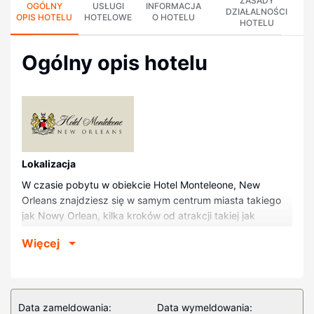
ZASADY
OGÓLNY
USŁUGI
INFORMACJA
DZIAŁALNOŚCI
OPIS HOTELU
HOTELOWE
O HOTELU
HOTELU
Ogólny opis hotelu
Lokalizacja
W czasie pobytu w obiekcie Hotel Monteleone, New
Orleans znajdziesz się w samym centrum miasta takiego
jak Nowy Orlean, kilka kroków od atrakcji takiej jak
Bourbon Street i 10 minut piechotą od miejsca takiego jak
Więcej
Jackson Square. Hotel (w stylu luksusowym) znajduje się 1
km od atrakcji takiej jak French Market i 1,5 km od miejsca
takiego jak Centrum kongresowe im. Ernesta N. Moriala.
Pokoje
Data zameldowania:
Data wymeldowania: