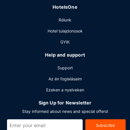
Étterem
HotelsOne
Ha megéheznél, Criollo Restaurant minden napszakra kínál
valamit: ebéd, vacsora vagy hétvégi tízórai ajánlatból
Rólunk
választhatsz. Ez a helyi étterem helyi konyha ételei
kínálatáról ismert. Ha a szobádban szeretnél enni, arra is
Hotel tulajdonosok
van megoldás: 24 órás szobaszerviz. Kortyolja el kedvenc
italát a szálláshelyen lévő bár/társalgó vagy medence
GYIK
melletti bár egyikében. Rendelésre főtt reggeli felár
ellenében elérhető naponta reggeli 6:30 és 11:00 között.
Help and support
Egyéb felszereltség
Support
A szálláshelyen ingyenes vezetékes internet-hozzáférés,
24 órában nyitva tartó business center és gyorsított
Az én foglalásaim
kijelentkezési lehetőség is igénybe vehető. New Orleans
Ezeken a nyelveken
városában tervez valamilyen eseményt? Ez a(z) hotel
24003 négyzetláb (2230 négyzetméter) konferenciatér és
Sign Up for Newsletter
tárgyalótermek céljára fenntartott területtel rendelkezik.
Stay informed about news and special offers!
Subscribe