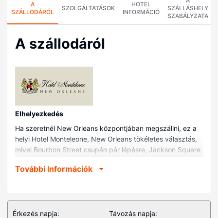
A
A
HOTEL
SZOLGÁLTATÁSOK
SZÁLLÁSHELY
SZÁLLODÁRÓL
INFORMÁCIÓ
SZABÁLYZATA
A szállodáról
Elhelyezkedés
Ha szeretnél New Orleans központjában megszállni, ez a
helyi Hotel Monteleone, New Orleans tökéletes választás,
mivel Bourbon Street csupán pár lépésre, Jackson Square
pedig egy 10 perces sétára van tőle. Ez a helyi
További Információk
luxusszínvonalú hotel kb. 1 km-re található French Market
(francia piac), ill. 1,5 km-re Ernest N. Morial
Rendezvényközpont helyszíneitől.
Szobák
Érkezés napja:
Távozás napja: