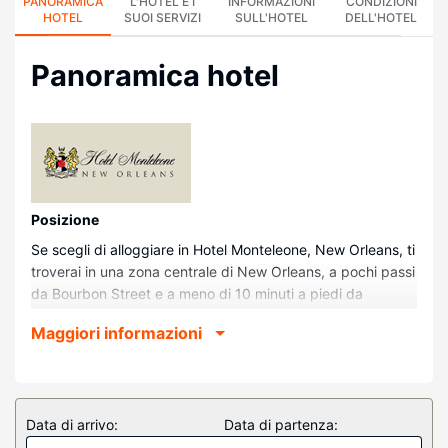
PANORAMICA
L'HOTEL E I
INFORMAZIONI
CONDIZIONI
HOTEL
SUOI SERVIZI
SULL'HOTEL
DELL'HOTEL
Panoramica hotel
Posizione
Se scegli di alloggiare in Hotel Monteleone, New Orleans, ti
troverai in una zona centrale di New Orleans, a pochi passi
da Bourbon Street e a meno di 10 minuti a piedi da
Jackson Square. Questo hotel di lusso dista 1 km da
Maggiori informazioni
French Market e 1,5 km da Ernest N. Morial Convention
Center.
Camere
Rilassati in una delle 570 camere della struttura, complete
Data di arrivo:
Data di partenza:
di frigorifero e TV a schermo piatto. La connessione