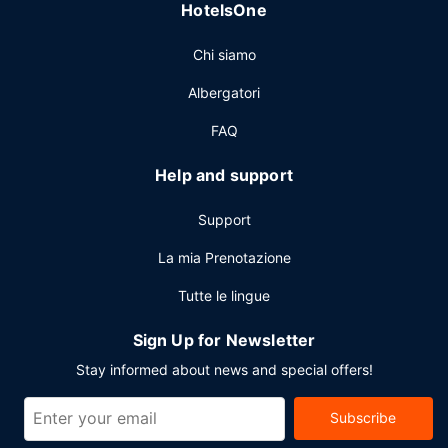
HotelsOne
disponibile a pagamento tutti i giorni dalle ore 06:30 alle
ore 11:00.
Chi siamo
Altre attrattive
Albergatori
Potrai usufruire di accesso gratuito a Internet via cavo, un
business center aperto 24 ore su 24 e check-out veloce.
FAQ
Stai pianificando un evento a New Orleans? Presso un
hotel avrai a disposizione 2230 metri quadrati di spazio
Help and support
con un'area per conferenze e sale riunioni.
Support
La mia Prenotazione
Tutte le lingue
Sign Up for Newsletter
Stay informed about news and special offers!
Subscribe