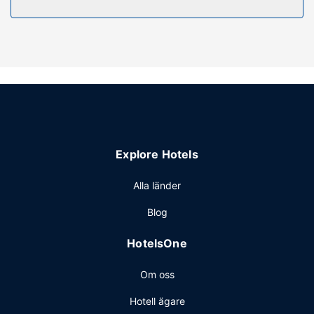
Njut av utsikten från deras terrassen och dra nytta av
deras gratis wi-fi och hjälp med bokning av biljetter och
guidade turer. Boendet har även bankettsal och
varuautomat.
Övriga bekvämligheter
Gäster har tillgång till bland annat business-service,
reception (öppen dygnet runt) och flerspråkig personal.
Parkering (avgift tillkommer) erbjuds på plats.
Explore Hotels
Alla länder
Blog
HotelsOne
Om oss
Hotell ägare