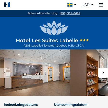
USD
Boka online eller ring:
(855) 334-6659
Hotel Les Suites Labelle
1205 Labelle
Montreal
Quebec
H2L4C1
CA
Incheckningsdatum:
Utcheckningsdatum: