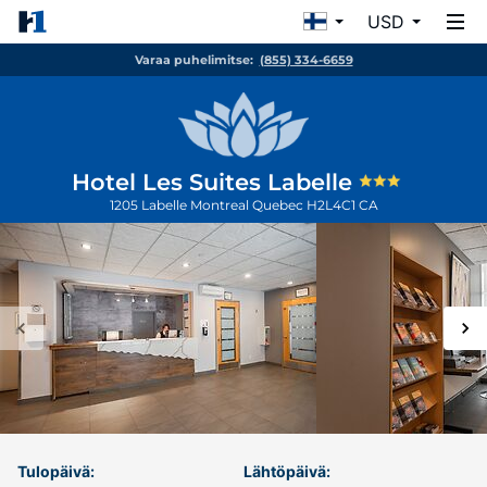
USD
Varaa puhelimitse:
(855) 334-6659
Hotel Les Suites Labelle
1205 Labelle
Montreal
Quebec
H2L4C1
CA
Tulopäivä:
Lähtöpäivä: