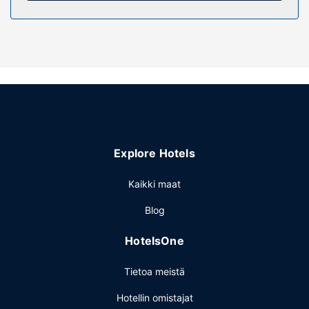
Kiinteistön miellyttävyys
Käytössäsi on terassi sekä ilmainen langaton
internetyhteys ja kiertoajelu-/lippupalvelu. Tämän
huoneistohotellin palveluihin kuuluu juhlasali ja
myyntiautomaatti.
Muut mukavuudet
Käytössäsi on business center, ympäri vuorokauden auki
oleva vastaanotto ja kielitaitoinen henkilökunta. Palveluihin
Explore Hotels
kuuluu maksullinen omatoiminen pysäköinti.
Kaikki maat
Blog
HotelsOne
Tietoa meistä
Hotellin omistajat