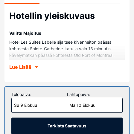
Hotellin yleiskuvaus
Valittu Majoitus
Hotel Les Suites Labelle sijaitsee kivenheiton päässä
kohteesta Sainte-Catherine-katu ja vain 13 minuutin
kävelymatkan päässä kohteesta Old Port of Montreal.
Tämä huoneistohotelli sijaitsee 1,1 km:n päässä kohteesta
Lue Lisää
Place des Arts -teatteri ja 1,2 km:n päässä kohteesta
Montreal Convention Centre.
Huoneet
Tässä majoituspaikassa on 97 viihtyisää huonetta.
Tulopäivä:
Lähtöpäivä:
Huoneiden varusteluun kuuluu muun muassa
Su 9 Elokuu
Ma 10 Elokuu
keittonurkkaus, jossa on jääkaappi ja liesi. Mukavuuksiin
kuuluu 37-tuumainen LCD-televisio ja satelliittikanavat.
Käytössäsi on myös ilmainen langaton internetyhteys.
Huone siivotaan päivittäin. Huoneissa on työpöytä ja
Tarkista Saatavuus
mikroaaltouuni.