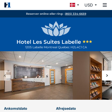
USD
Reserver online eller ring:
(855) 334-6659
Hotel Les Suites Labelle
1205 Labelle
Montreal
Quebec
H2L4C1
CA
Ankomstdato
Afrejsedato