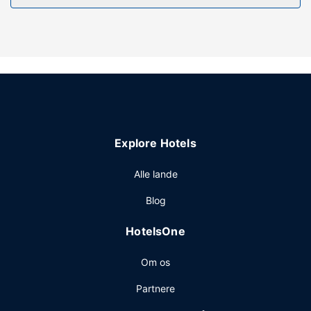
og du kan nyde godt af faciliteter, såsom gratis trådløs
internetadgang og hjælp med udflugter/billetter. Andre
faciliteter på dette lejlighedshotel inkluderer festsal og
automat.
Andre faciliteter
Gæsterne har blandt andet adgang til et forretningscenter,
en døgnåben reception og en flersproget
medarbejderstab. Selvstændig parkering (tillægsgebyr) er
Explore Hotels
til rådighed på stedet.
Alle lande
Blog
HotelsOne
Om os
Partnere