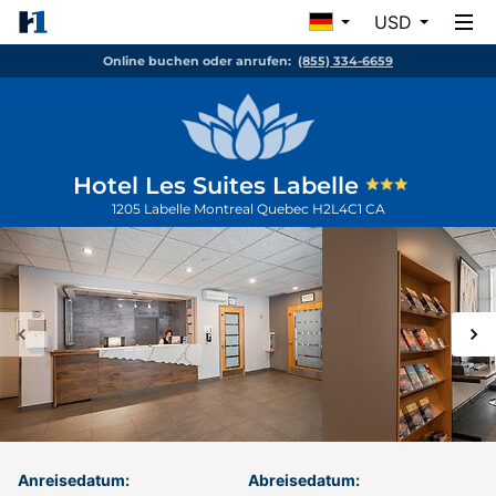
USD
Online buchen oder anrufen:
(855) 334-6659
Hotel Les Suites Labelle
1205 Labelle
Montreal
Quebec
H2L4C1
CA
Anreisedatum:
Abreisedatum: