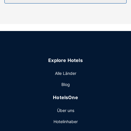
Genieße von folgendem Punkt aus den schönen Ausblick:
Terrasse. Nutz außerdem Einrichtungen und Leistungen
wie kostenloses WLAN und Unterstützung bei der
Tourenplanung/beim Ticketerwerb. Zu den Highlights
gehören auch ein Bankettsaal und ein Verkaufsautomat.
Sonstige Einrichtungen
Zum Angebot gehören ein Businesscenter, eine rund um
die Uhr besetzte Rezeption und mehrsprachiges Personal.
Explore Hotels
Vor Ort gibt es Folgendes: Parken ohne Service
(kostenpflichtig).
Alle Länder
Blog
HotelsOne
Über uns
Hotelinhaber