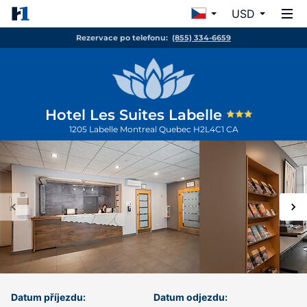
USD
Rezervace po telefonu:
(855) 334-6659
Hotel Les Suites Labelle
1205 Labelle
Montreal
Quebec
H2L4C1
CA
Datum příjezdu:
Datum odjezdu: