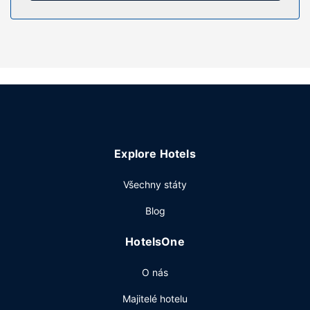
Vybavení nemovitosti
Terasa nabízí krásný výhled a k součástí nabídky hotelu
jsou také bezdrátový internet zdarma a pomoc s rezervací
výletů/vstupenek. Součástí vybavení jsou také
společenský sál a prodejní automat.
Další vybavení
Hostům jsou k dispozici business centrum, recepce s
nepřetržitým provozem a personál se znalostí několika
jazyků. Přímo v areálu je hostům k dispozici samostatné
Explore Hotels
parkování (za příplatek).
Všechny státy
Blog
HotelsOne
O nás
Majitelé hotelu