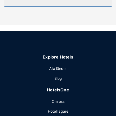
Restaurang
Le Grand Hotel har en restaurang som serverar gäster
underbar mat. Mingla med andra gäster - här erbjuds alla
gäster gratis mottagning dagligen. Släck törsten med din
favoritdrink i boendets bar. Frukostbuffé serveras dagligen
mot en avgift från 06.30 till 09.30.
Övriga bekvämligheter
Gäster har tillgång till bland annat gratis dagstidningar i
lobbyn, flerspråkig personal och tvättmöjligheter. Avgiftsfri
Explore Hotels
parkering erbjuds på plats.
Alla länder
Blog
HotelsOne
Om oss
Hotell ägare