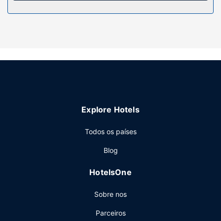
contemple fantásticas vistas a partir da açoteia. Entre as
facilidades adicionais contam-se Wi-fi grátis, um televisor
no espaço comum e um salão de banquetes.
Restaurante
Para recarregar baterias, dirija-se ao restaurante dLe
Grand Hotel. Aproveite ainda para conviver na receção
grátis, organizada diariamente. Peça o seu cocktail
favorito no bar/lounge. O hotel serve pequenos-almoços
buffet diariamente entre as 6:30 e as 9:30 mediante uma
Explore Hotels
sobretaxa.
Outros serviços
Todos os países
As principais comodidades incluem jornais grátis no lobby,
Blog
assistência multilingue e uma lavandaria. Há
estacionamento grátis no local.
HotelsOne
Sobre nos
Parceiros