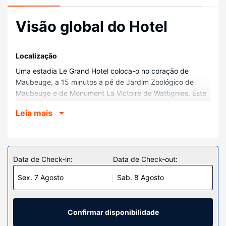
Visão global do Hotel
Localização
Uma estadia Le Grand Hotel coloca-o no coração de
Maubeuge, a 15 minutos a pé de Jardim Zoológico de
Maubeuge e de Monument La Victoire de Wattignies. Este
hotel está a 0,9 km (0,5 mi) de Lagos de Monier e a 1,1 km
Leia mais
(0,7 mi) de Fortificações de Vauban.
Quartos
Sinta-se em casa num dos 28 quartos. Mantenha-se em
contacto graças à internet sem fios. As casas de banho
Data de Check-in:
Data de Check-out:
privativas têm artigos de higiene grátis e secadores de
Sex. 7 Agosto
Sab. 8 Agosto
cabelo. As comodidades incluem ainda telefone, além de
secretárias e de chaleiras elétricas.
Serviço do hotel
Confirmar disponibilidade
Mime-se com o serviço de massagens no local ou