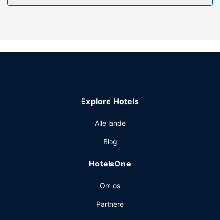
internetadgang, tv på fællesarealer og festsal.
Restaurant
Som gæst på Le Grand Hotel har du mulighed for at nyde
et måltid på restauranten. Hvis du har lyst til at mingle med
de andre gæster, bør du tage med til en gratis reception,
der afholdes dagligt. Tag forbi baren/loungen, hvor du kan
slukke tørsten med din yndlingsdrink. Morgenmadsbuffet
tilbydes mod gebyr dagligt fra kl. 06.30 til kl. 09.30.
Explore Hotels
Andre faciliteter
Gæsterne har blandt andet adgang til gratis aviser i
Alle lande
lobbyen, en flersproget medarbejderstab og vaskeri.
Blog
Gratis selvstændig parkering er til rådighed på stedet.
HotelsOne
Om os
Partnere