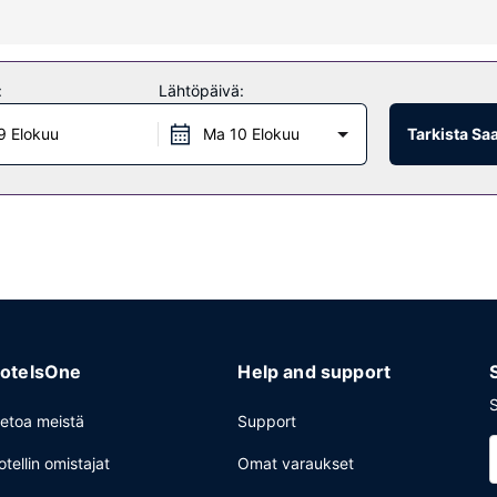
uluu muun muassa hierontapalvelut ja nauti terassin tarjoamista upeis
isio yleisissä tiloissa ja juhlasali.
:
Lähtöpäivä:
elli järjestää ilmaiset kutsut, joilla voit tavata muita asiakkaita. Kuts
9 Elokuu
Ma 10 Elokuu
Tarkista Sa
rjotaan päivittäin klo 6.30–9.30.
taitoinen henkilökunta ja pyykinpesutilat. Palveluihin kuuluu ilmainen
otelsOne
Help and support
S
ietoa meistä
Support
otellin omistajat
Omat varaukset