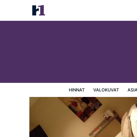
Le Grand Hotel
Hinnat
Valokuvat
Asiakasarviot
Kartta
Hotellin
HINNAT
VALOKUVAT
ASI