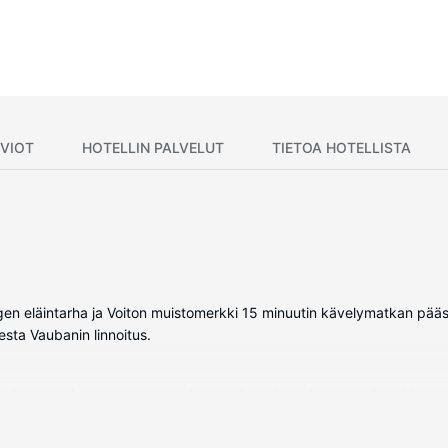
VIOT
HOTELLIN PALVELUT
TIETOA HOTELLISTA
en eläintarha ja Voiton muistomerkki 15 minuutin kävelymatkan pääss
sta Vaubanin linnoitus.
. Ilmainen langaton internetyhteys pitää sinut yhteydessä verkkoon
iustenkuivaaja. Varusteluun kuuluu puhelin, työpöytä ja vedenkeitin.