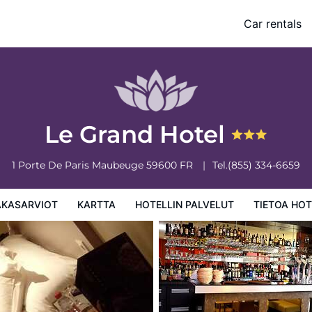
Car rentals
 palvelut
Tietoa hotellista
Hotellin säännöt
Le Grand Hotel
1 Porte De Paris
Maubeuge
59600
FR
Tel.
(855) 334-6659
AKASARVIOT
KARTTA
HOTELLIN PALVELUT
TIETOA HOT