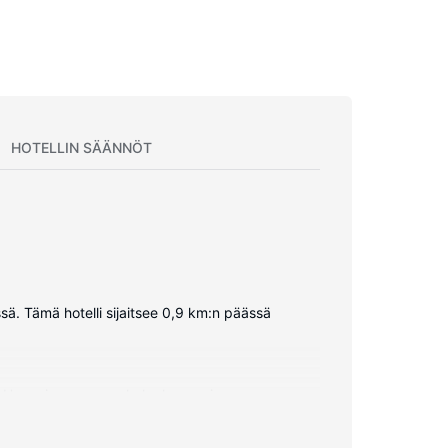
HOTELLIN SÄÄNNÖT
ä. Tämä hotelli sijaitsee 0,9 km:n päässä
. Huoneissa on oma kylpyhuone, ja sen