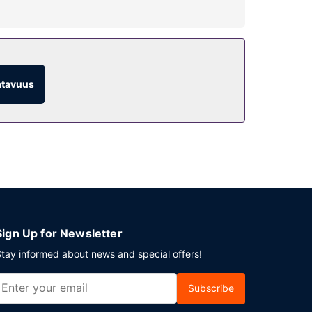
ta näköaloista. Tämän hotellin palveluihin kuuluu
ut järjestetään päivittäin. Baarissa voit nauttia
atavuus
 pysäköinti.
Sign Up for Newsletter
tay informed about news and special offers!
Subscribe