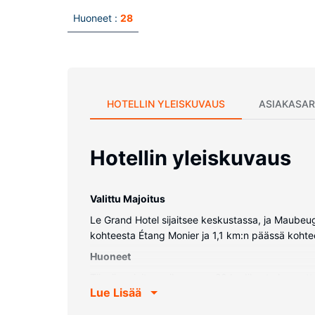
Huoneet :
28
HOTELLIN YLEISKUVAUS
ASIAKASAR
Hotellin yleiskuvaus
Valittu Majoitus
Le Grand Hotel sijaitsee keskustassa, ja Maubeug
kohteesta Étang Monier ja 1,1 km:n päässä kohtee
Huoneet
Tässä majoituspaikassa on 28 kodikasta huonetta
Lue Lisää
varusteluun kuuluu ilmaiset hygieniatuotteet ja h
Kiinteistön miellyttävyys