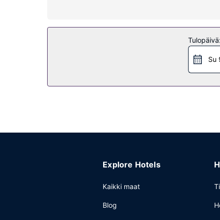
Hemmottele itseäsi kylpylässä, jonka hoitoihin ku
muun muassa ilmainen langaton internetyhteys, telev
Ravintola
Tulopäivä
Le Grand Hotel tarjoaa asiakkailleen ravintolan. Hot
Su 
raikasta juotavaa. Maksullinen buffetaamiainen ta
Muut mukavuudet
Käytössäsi on ilmaiset sanomalehdet aulassa, kieli
Explore Hotels
H
Kaikki maat
T
Blog
H