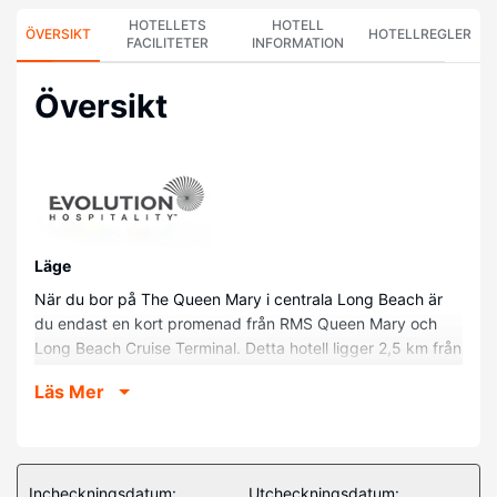
HOTELLETS
HOTELL
ÖVERSIKT
HOTELLREGLER
FACILITETER
INFORMATION
Översikt
Läge
När du bor på The Queen Mary i centrala Long Beach är
du endast en kort promenad från RMS Queen Mary och
Long Beach Cruise Terminal. Detta hotell ligger 2,5 km från
Stilla Havets akvarium och 2,6 km från The Pike Outlets.
Läs Mer
Hotellrum
Känn dig som hemma i ett av de 250 rummen med platt-
tv. Sängen i ditt rum har bäddmadrass. Satellit-tv erbjuder
underhållning. Privat badrum med badkar/dusch, hårtorkar
Incheckningsdatum:
Utcheckningsdatum: