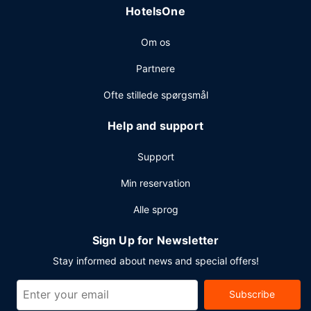
HotelsOne
et arrangement i Long Beach? På dette hotel er der et
område på 4181 kvadratmeter til rådighed, bestående af
Om os
konferencelokaler og 15 mødelokaler. Selvstændig
parkering (tillægsgebyr) er til rådighed på stedet.
Partnere
Ofte stillede spørgsmål
Help and support
Support
Min reservation
Alle sprog
Sign Up for Newsletter
Stay informed about news and special offers!
Subscribe