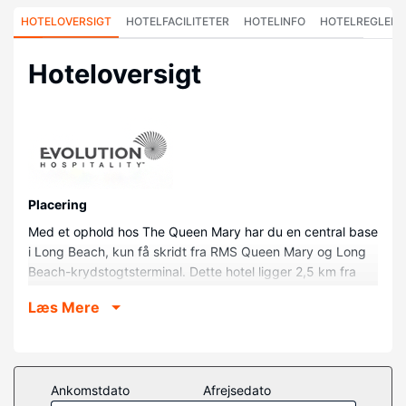
HOTELOVERSIGT
HOTELFACILITETER
HOTELINFO
HOTELREGLER
Hoteloversigt
Placering
Med et ophold hos The Queen Mary har du en central base
i Long Beach, kun få skridt fra RMS Queen Mary og Long
Beach-krydstogtsterminal. Dette hotel ligger 2,5 km fra
Aquarium of the Pacific og 2,6 km fra The Pike Outlets.
Læs Mere
Værelser
Overnat i et af de 250 værelser, der indeholder
fladskærms-tv. Sengen på dit værelse er udstyret med
topmadras. Et tv med satellitkanaler sørger for
Ankomstdato
Afrejsedato
underholdningen. Værelset har et privat badeværelse med