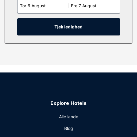
Tor 6 August
Fre 7 August
en kombination af bruser/badekar samt hårtørrer og
tandbørster og tandpasta.
Ejendomsfacilitet
Tjek ledighed
Gå ikke glip af de mange rekreative tilbud, inklusive en
udendørs pickleballbane, et døgnåbent fitnesscenter og
karaoke. Dette hotel i art deco-stil tilbyder desuden
concierge-tjenester, gavebutik/aviskiosk og
bryllupsfaciliteter.
Restaurant
Snup en bid mad på Chelsea Chowder House, som er en af
mange spisesteder tilhørende dette hotel. Her finder du
blandt andet 2 restauranter og 2 kaffebarer/caféer. Slap af
med en forfriskende drink ved en af stedets 3
Explore Hotels
barer/lounger. Morgenmad tilberedt efter bestilling
tilbydes mod gebyr dagligt fra kl. 06.30 til kl. 11.00.
Alle lande
Andre faciliteter
Blog
Gæsterne har blandt andet adgang til en computerstation,
hurtig udtjekning og renseri/vaskeservice. Planlægger du