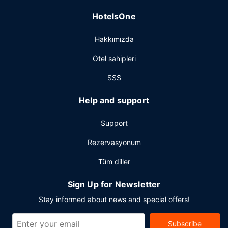
Misafirler için bilgisayar istasyonu, hızlı çıkış ve kuru
HotelsOne
temizleme/çamaşır yıkama servisi mevcuttur. Long Beach
bölgesinde bir etkinlik mi planlıyorsunuz? Bu otel
Hakkımızda
misafirlerimize 45000 ayak kare alanda konferans alanı ve
15 toplantı odası sunmaktadır. (ücretli) otopark vardır.
Otel sahipleri
SSS
Help and support
Support
Rezervasyonum
Tüm diller
Sign Up for Newsletter
Stay informed about news and special offers!
Subscribe