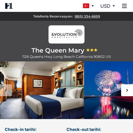
USD
Telefonla Rezervasyon:
(855) 334-6659
The Queen Mary
1126 Queens Hwy
Long Beach
California
90802
US
Check-in tarihi:
Check-out tarihi: