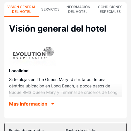
VISIÓN GENERAL
INFORMACIÓN
CONDICIONES
SERVICIOS
DEL HOTEL
DEL HOTEL
ESPECIALES
Visión general del hotel
Localidad
Si te alojas en The Queen Mary, disfrutarás de una
céntrica ubicación en Long Beach, a pocos pasos de
Buque RMS Queen Mary y Terminal de cruceros de Long
Beach. Además, este hotel se encuentra a 2,5 km de
Más información
Acuario del Pacífico y a 2,6 km de The Pike Outlets.
Habitaciones
Disfruta de una agradable estancia en una de las 250
habitaciones con televisión de pantalla plana. Las camas
Fecha de entrada:
Fecha de salida: