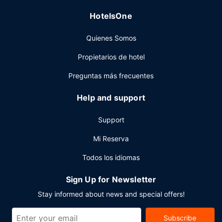
Otros servicios
HotelsOne
Tendrás una sala de ordenadores, check-out exprés y
tintorería a tu disposición. ¿Estás organizando un evento
Quienes Somos
en Long Beach? En este hotel tienes a tu disposición 4181
metros cuadrados de espacio con zona para conferencias
Propietarios de hotel
y 15 salas de reuniones. Hay un aparcamiento sin
asistencia (de pago) disponible.
Preguntas más frecuentes
Help and support
Support
Mi Reserva
Todos los idiomas
Sign Up for Newsletter
Stay informed about news and special offers!
Subscribe