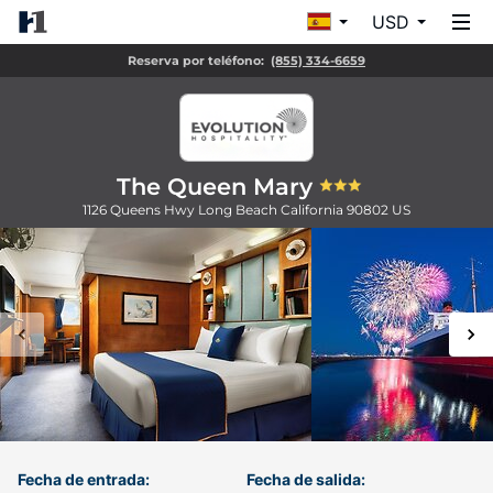
USD
Reserva por teléfono:
(855) 334-6659
The Queen Mary
1126 Queens Hwy
Long Beach
California
90802
US
Fecha de entrada:
Fecha de salida: