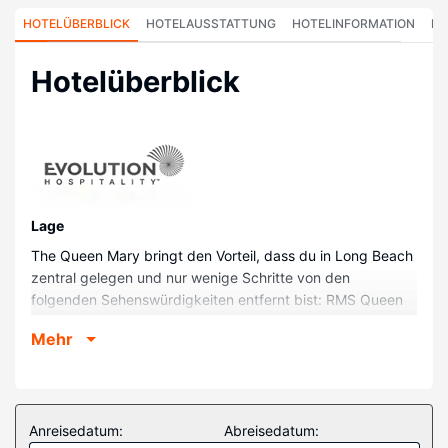
HOTELÜBERBLICK
HOTELAUSSTATTUNG
HOTELINFORMATION
HO
Hotelüberblick
Lage
The Queen Mary bringt den Vorteil, dass du in Long Beach
zentral gelegen und nur wenige Schritte von den
folgenden Sehenswürdigkeiten entfernt bist: RMS Queen
Mary (Hotel und Museum The Queen Mary) und
Mehr
Kreuzfahrtterminal Long Beach. Dieses Hotel ist 2,5 km
von Aquarium of the Pacific und 2,6 km von The Pike
Outlets entfernt.
Zimmer
Anreisedatum:
Abreisedatum:
Buche einen Aufenthalt in einem der 250 Zimmer mit