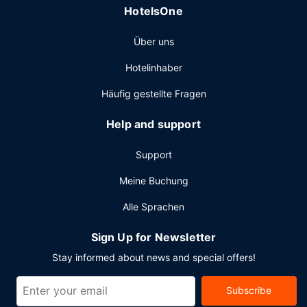
Frühstück angeboten.
HotelsOne
Sonstige Einrichtungen
Über uns
Zum Angebot gehören ein PC-Arbeitsplatz, ein Express-
Check-out und ein Textilreinigungsservice. Wenn du eine
Hotelinhaber
Veranstaltung in Long Beach planst, ist dieses Hotel eine
gute Wahl, denn zu den 45000 Quadratfuß (4181
Häufig gestellte Fragen
Quadratmeter) großen Veranstaltungsräumlichkeiten
zählen Konferenzfläche und 15 Tagungsräume. Vor Ort
Help and support
gibt es Folgendes: Parken ohne Service (kostenpflichtig).
Support
Meine Buchung
Alle Sprachen
Sign Up for Newsletter
Stay informed about news and special offers!
Subscribe