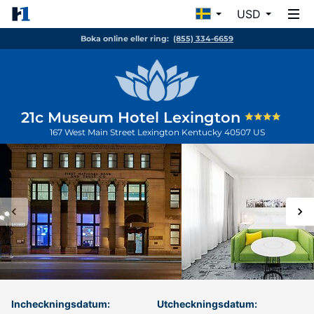
USD
Boka online eller ring:
(855) 334-6659
21c Museum Hotel Lexington
167 West Main Street
Lexington
Kentucky
40507
US
Incheckningsdatum:
Utcheckningsdatum: