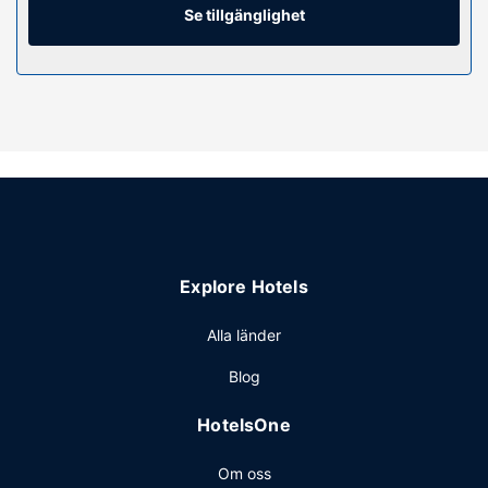
minibarer och telefon med gratis lokalsamtal.
Se tillgänglighet
Bekvämligheter på anläggningen
Här har du tillgång till dygnet runt-öppet fitnesscenter,
gratis wi-fi och conciergetjänster. Detta hotell har även en
souvenirbutik eller tidningskiosk, danssal och varuautomat.
Restaurang
Vill du äta något gott kan du ta dig till deras restaurang
Lockbox, som även har en loungebar, eller stanna kvar på
rummet och beställa rumsservice (under begränsade
tider).
Explore Hotels
Övriga bekvämligheter
Gäster har tillgång till bland annat gratis internet, business-
Alla länder
service dygnet runt och kemtvätt/tvättjänster.
Blog
HotelsOne
Om oss