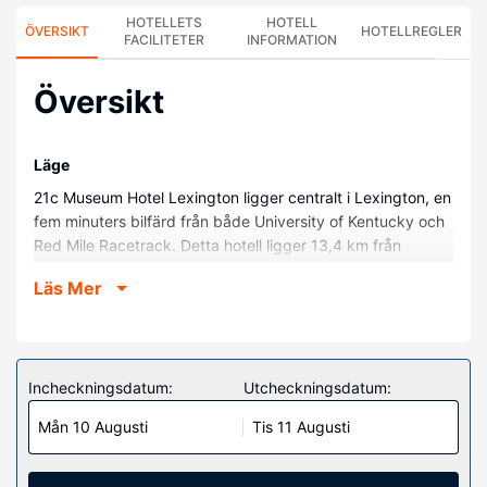
HOTELLETS
HOTELL
ÖVERSIKT
HOTELLREGLER
FACILITETER
INFORMATION
Översikt
Läge
21c Museum Hotel Lexington ligger centralt i Lexington, en
fem minuters bilfärd från både University of Kentucky och
Red Mile Racetrack. Detta hotell ligger 13,4 km från
Kentucky Horse Park (temapark) och 5,4 km från
Läs Mer
Hamburg Place.
Hotellrum
Känn dig som hemma i ett av de 88 luftkonditionerade
rummen med iPod-dockningsstationer och platt-tv. Med
Incheckningsdatum:
Utcheckningsdatum:
gratis fast internetanslutning och wi-fi håller du dig
Mån 10 Augusti
Tis 11 Augusti
uppkopplad, medan kabelkanaler står för underhållningen.
Privat badrum med badkar eller dusch, lyxtoalettartiklar
och hårtorkar. På rummet finns värdeförvaringsskåp,