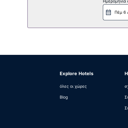
Ημερομηνία c
υπηρεσίες concierge. Σε αυτό το ξενοδοχείο 
Πέμ 6 
Εστιατόριο
Πάρτε κάτι να φάτε στο Lockbox (εστιατόριο), 
διάρκεια συγκεκριμένων ωρών μόνο).
Άλλες παροχές
Στις σημαντικές παροχές περιλαμβάνονται δωρ
στεγνοκαθαριστηρίου/πλυντηρίων.
Explore Hotels
H
όλες οι χώρες
σ
Blog
Σ
Σ