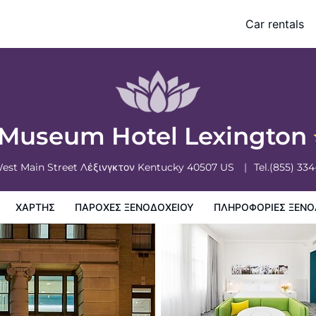
Car rentals
ξενοδοχειου
Πληροφορίες ξενοδοχείου
Πολιτικη ξενοδοχείων
 Museum Hotel Lexington
West Main Street
Λέξινγκτον
Kentucky
40507
US
Tel.
(855) 33
ΧΆΡΤΗΣ
ΠΑΡΟΧΕΣ ΞΕΝΟΔΟΧΕΙΟΥ
ΠΛΗΡΟΦΟΡΊΕΣ ΞΕΝΟ