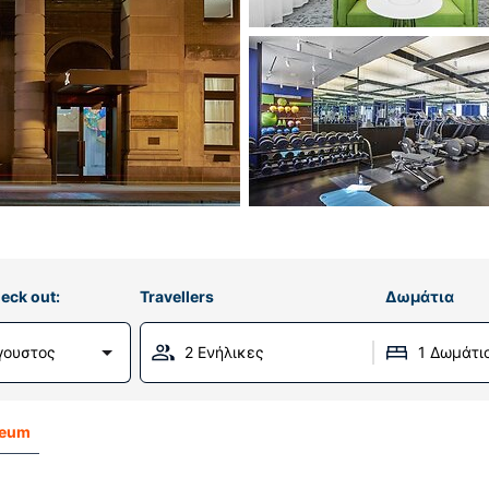
eck out:
Travellers
Δωμάτια
γουστος
2 Ενήλικες
1 Δωμάτι
seum