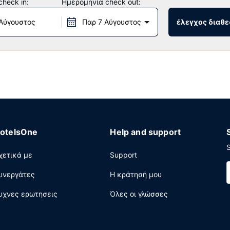
heck in:
Ημερομηνία check out:
θα βρείτε επίσης κατάστημα δώρων/περίπτερο με εφημερίδες, αίθ
Αύγουστος
Παρ 7 Αύγουστος
έλεγχος διαθε
το οποίο διαθέτει μπαρ/lounge. Εναλλακτικά, μείνετε μέσα και επ
εάν ενσύρματη πρόσβαση στο ίντερνετ, επιχειρηματικό κέντρο πο
otelsOne
Help and support
S
χετικά με
Support
υνεργάτες
Η κράτησή μου
υχνες ερωτησεις
Όλες οι γλώσσες