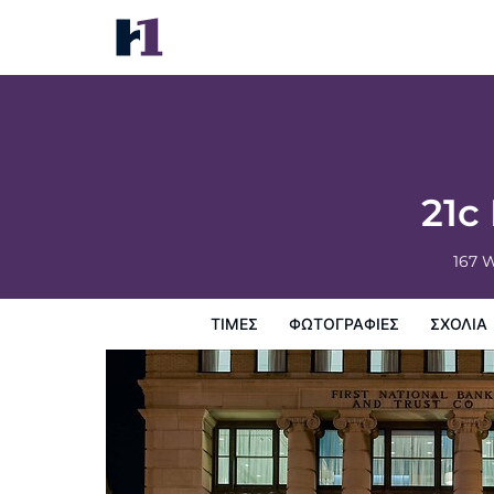
21c Museum Hotel Lexington
Τιμές
Φωτογραφίες
σχόλια
Χάρτης
Παροχες 
21c
167 
ΤΙΜΈΣ
ΦΩΤΟΓΡΑΦΊΕΣ
ΣΧΌΛΙΑ