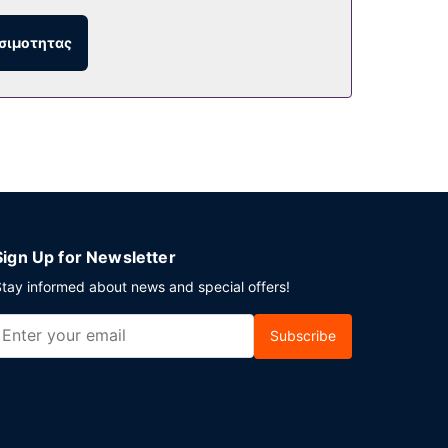
ουσα χορού και μηχάνημα αυτόματης πώλησης.
σιμοτητας
ωφεληθείτε από το room service (κατά τη
υ λειτουργεί 24 ώρες το 24ωρο και υπηρεσίες
Sign Up for Newsletter
tay informed about news and special offers!
Subscribe