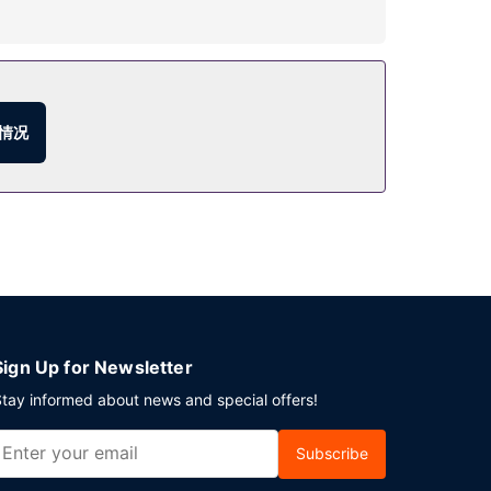
机。
餐服务。
情况
Sign Up for Newsletter
tay informed about news and special offers!
Subscribe