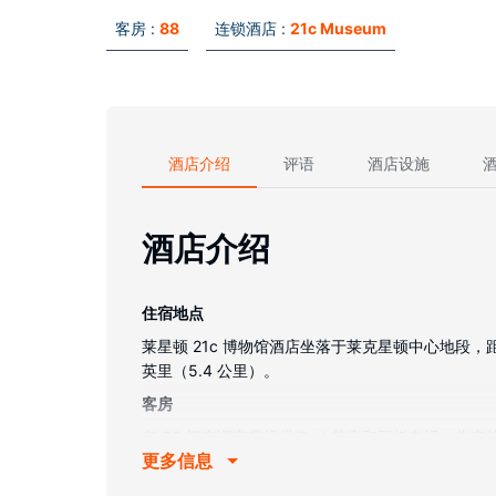
客房 :
88
连锁酒店 :
21c Museum
酒店介绍
评语
酒店设施
酒店介绍
住宿地点
莱星顿 21c 博物馆酒店坐落于莱克星顿中心地段，距
英里（5.4 公里）。
客房
有 88 间空调客房提供iPod 基座和平板电视
更多信息
浴缸或淋浴的私人浴室提供名牌洗护用品和吹风机
物业设施