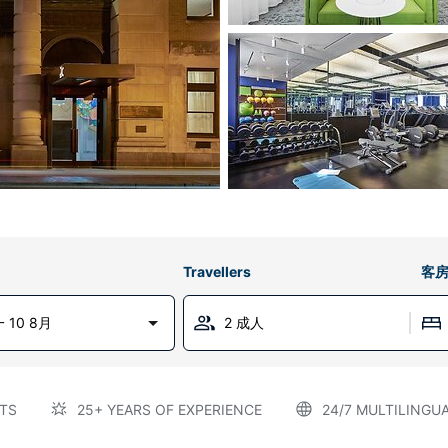
Travellers
客
 10 8月
2 成人
TS
25+ YEARS OF EXPERIENCE
24/7 MULTILINGU