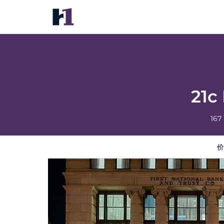
21c Museum Hotel Lexington
价格
酒店照片
评语
地图
酒店设施
酒店信息
21c
167
价