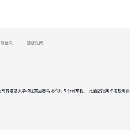
酒店信息
酒店政策
离肯塔基大学和红英里赛马场不到 5 分钟车程。 此酒店距离肯塔基州赛马公园 
；您定能在旅途中找到家的舒适。提供免费有线和无线上网，方便您与朋友保
。便利设施包括保险箱和迷你吧，以及带有免费市内通话的电话。