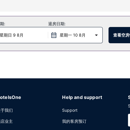
有免费 WiFi和礼宾服务等。此酒店还提供礼品店/报摊、舞厅和自动售货
期:
退房日期:
酒吧/酒廊小酌一杯轻松一下。还可以选择待在房间里，享受部分时段客房送
星期日 9 8月
星期一 10 8月
查看空房
务中心和干洗/洗衣服务。
otelsOne
Help and support
S
关于我们
Support
酒店业主
我的客房预订