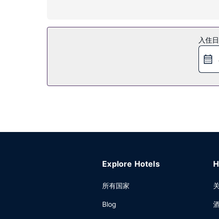
您可充分利用24 小时健身中心等度假设施，此外还
餐厅
入住日
您可以去Lockbox餐厅吃点便餐，也可在这里的
其他设施
特色服务/设施包括免费高速有线上网、24 小时商
Explore Hotels
H
所有国家
Blog