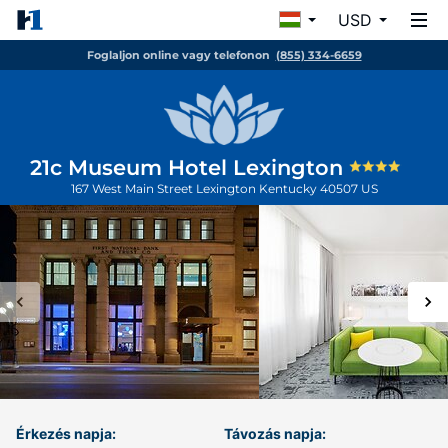
USD
Foglaljon online vagy telefonon
(855) 334-6659
21c Museum Hotel Lexington
167 West Main Street
Lexington
Kentucky
40507
US
Érkezés napja:
Távozás napja: