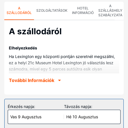
A
A
HOTEL
SZOLGÁLTATÁSOK
SZÁLLÁSHELY
SZÁLLODÁRÓL
INFORMÁCIÓ
SZABÁLYZATA
A szállodáról
Elhelyezkedés
Ha Lexington egy központi pontján szeretnél megszállni,
ez a helyi 21c Museum Hotel Lexington jó választás lesz
számodra, mivel egy 5 perces autóútra esik olyan
helyektől, mint pl. Kentuckyi Egyetem vagy Lexingtoni
További Információk
Kongresszusi Központ. Ez a helyi hotel kb. 13,4 km-re
található Kentuckyi Lovaspark, ill. 2,8 km-re Red Mile
Versenypálya helyszíneitől.
Szobák
Érkezés napja:
Távozás napja:
Helyezze magát kényelembe a(z) 88 légkondicionált
Vas 9 Augusztus
Hé 10 Augusztus
szoba egyikében, melyekben iPod dokkoló állomás és
síkképernyős televízió is található. Kapcsolatban maradhat