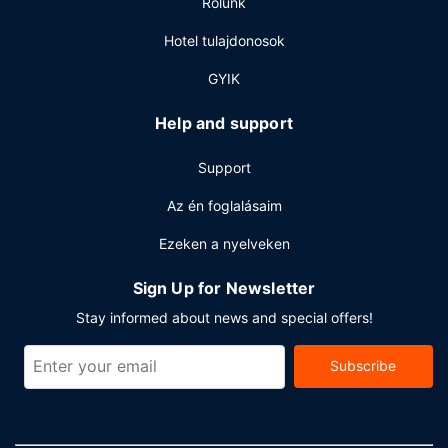
Étterem
Rólunk
Falatozz Lockbox menüjéről, ez a helyi étterem, amihez
Hotel tulajdonosok
bár/társalgó is tartozik, de a szobádban sem maradsz
éhen: meghatározott napszakokban rendelkezésre álló
GYIK
szobaszerviz.
Help and support
Egyéb felszereltség
A szálláshelyen ingyenes vezetékes internet-hozzáférés,
Support
24 órában nyitva tartó business center és
vegytisztítási/ruhatisztítási szolgáltatások is igénybe
Az én foglalásaim
vehető.
Ezeken a nyelveken
Sign Up for Newsletter
Stay informed about news and special offers!
Subscribe