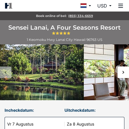
USD
Boek online of bel:
(855) 334-6659
Sensei Lanai, A Four Seasons Resort
1 Keomoku Hwy
Lanai City
Hawaii
96763
US
Incheckdatum:
Uitcheckdatum:
Vr 7 Augustus
Za 8 Augustus