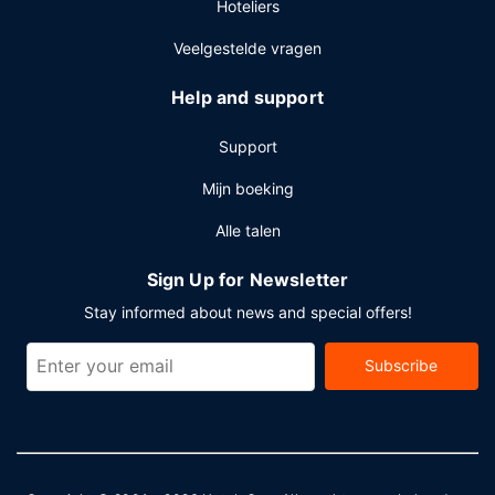
Overige voorzieningen
Hoteliers
Enkele van de voorzieningen zijn een snelle
Veelgestelde vragen
incheckservice, een snelle uitcheckservice en een 24-uurs
receptie. Plan je een evenement in Lanai City? Kies voor dit
Help and support
hotel met 3770 vierkante meter aan evenementenruimte,
waaronder een conferentieruimte. Er is een shuttleservice
Support
van/naar de luchthaven (24 uur per dag beschikbaar) die
gratis wordt aangeboden.
Mijn boeking
Alle talen
Sign Up for Newsletter
Stay informed about news and special offers!
Subscribe