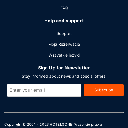
Pozostałe udogodnienia
FAQ
Udogodnienia biznesowe to ekspresowe zameldowanie,
ekspresowe wymeldowanie oraz recepcja całodobowa.
Help and support
Jeżeli planujesz spotkanie w mieście Lanai City, hotel
oferuje pomieszczenia konferencyjne o powierzchni 3770
Support
m kw. (40579 stopy kwadratowe). Bezpłatne
udogodnienia to transport z lotniska i na lotnisko (całą
Moja Rezerwacja
dobę).
Wszystkie języki
Sign Up for Newsletter
Stay informed about news and special offers!
Subscribe
Copyright © 2001 - 2026
HOTELSONE
. Wszelkie prawa