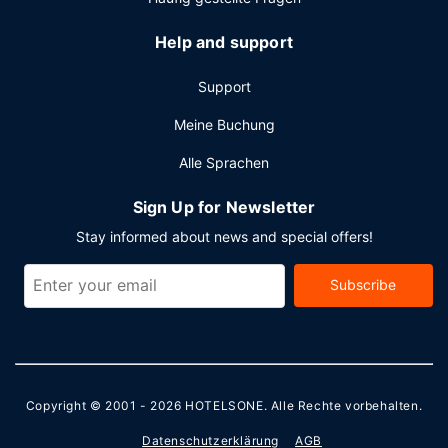
Zum Angebot gehören ein Express-Check-in, ein Express-
Check-out und eine rund um die Uhr besetzte Rezeption.
Help and support
Wenn du eine Veranstaltung in Lanai City planst, ist dieses
Hotel eine gute Wahl, denn zu den 40579 Quadratfuß
Support
(3770 Quadratmeter) großen
Veranstaltungsräumlichkeiten zählen Einrichtungen wie:
Meine Buchung
Konferenzfläche. Der Flughafentransfer (rund um die Uhr)
Alle Sprachen
ist kostenlos.
Sign Up for Newsletter
Stay informed about news and special offers!
Subscribe
Copyright © 2001 - 2026
HOTELSONE
. Alle Rechte vorbehalten.
Datenschutzerklärung
AGB