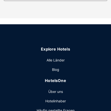
Ausstattung der Anlage
Verwöhn dich mit Massagen, Körperbehandlungen und
Gesichtsbehandlungen. Während die Golfspieler der
Familie auf den Golfplatz gehen, kannst du folgende
Freizeitmöglichkeiten ausprobieren: Außenpool und
Whirlpool. Zu den Highlights, die dieses Hotel bietet,
gehören zudem kostenloses WLAN, ein Concierge-Service
und ein Souvenirladen/Kiosk. Dank des kostenfreien
Explore Hotels
Shuttles zum Strand ist es einfach, das Meer zu erreichen.
Restaurant
Alle Länder
Genieße Mittagessen oder Abendessen bei Sensei By
Blog
Nobu, einem Restaurant dieses Hotels. Oder bleib
gemütlich auf deinem Zimmer und nutz den Zimmerservice
HotelsOne
(rund um die Uhr). Deinen Durst kannst du an der
Bar/Lounge stillen. Gegen Gebühr wird täglich von
Über uns
06:00 Uhr bis 11:00 Uhr ein nach Wunsch zubereitetes
Frühstück angeboten.
Hotelinhaber
Sonstige Einrichtungen
Häufig gestellte Fragen