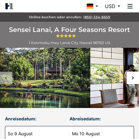
USD
Online buchen oder anrufen:
(855) 334-6659
Sensei Lanai, A Four Seasons Resort
1 Keomoku Hwy
Lanai City
Hawaii
96763
US
Anreisedatum:
Abreisedatum:
So 9 August
Mo 10 August