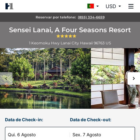
USD
Reservar por telefone:
(855) 334-6659
Sensei Lanai, A Four Seasons Resort
1 Keomoku Hwy
Lanai City
Hawaii
96763
US
Data de Check-in:
Data de Check-out:
Qui. 6 Agosto
Sex. 7 Agosto