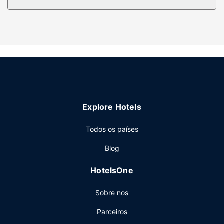
artigos de higiene exclusivos e secadores de cabelo.
Serviço do hotel
E porque não desfrutar de massagens, tratamentos
corporais e tratamentos faciais? Os amantes de golfe irão
exultar com as instalações deste hotel, que oferece ainda
uma piscina exterior e uma banheira de hidromassagem.
Entre as facilidades adicionais contam-se Wi-fi grátis,
serviços de concierge e uma loja de presentes/quiosque
de jornais. As ondas e o areal ficam à distância de uma
Explore Hotels
viagem de autocarro. E o melhor de tudo, não tem de
pagar bilhete!
Todos os países
Restaurante
Blog
Peça o seu cocktail favorito no bar/lounge. O hotel serve
pequenos-almoços preparados no momento diariamente
HotelsOne
entre as 6:00 e as 11:00 mediante uma sobretaxa.
Outros serviços
Sobre nos
As principais comodidades incluem Check-in rápido,
Parceiros
registo de saída rápido e uma receção aberta 24 horas.