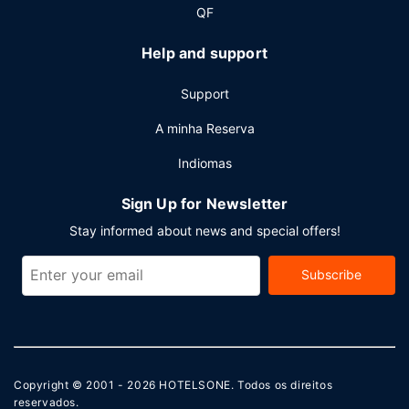
Planeia um evento em Lanai City? Este hotel dispõe de
QF
uma área total de 3770 metros quadrados para eventos,
onde se incluem uma zona para conferências. O
Help and support
transporte grátis de/para o aeroporto é grátis (disponível
24 horas).
Support
A minha Reserva
Indiomas
Sign Up for Newsletter
Stay informed about news and special offers!
Subscribe
Copyright © 2001 - 2026
HOTELSONE
. Todos os direitos
reservados.