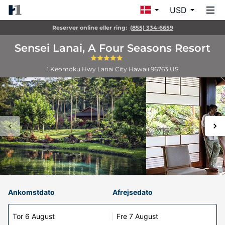
USD
Reserver online eller ring:
(855) 334-6659
Sensei Lanai, A Four Seasons Resort
1 Keomoku Hwy
Lanai City
Hawaii
96763
US
Ankomstdato
Afrejsedato
Tor 6 August
Fre 7 August