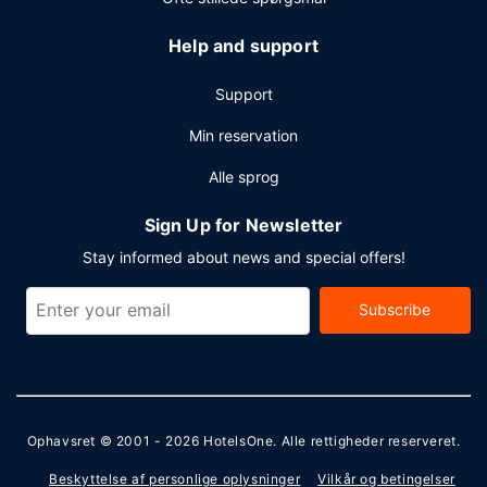
du et arrangement i Lanai City? På dette hotel er der
lokaler til rådighed på 3770 kvadratmeter, inklusive
Help and support
konferencelokaler. Lufthavnstransport tur-retur er gratis
(døgnet rundt).
Support
Min reservation
Alle sprog
Sign Up for Newsletter
Stay informed about news and special offers!
Subscribe
Ophavsret © 2001 - 2026
HotelsOne
. Alle rettigheder reserveret.
Beskyttelse af personlige oplysninger
Vilkår og betingelser