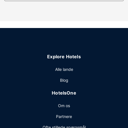
Ejendomsfacilitet
Forkæl dig selv med massage, kropsbehandlinger og
ansigtsbehandlinger. Mens familiens golfspiller er ude på
banen, kan du prøve en af de andre spændende,
rekreative faciliteter, så som en udendørs pool og et
boblebad. Andre faciliteter på dette hotel inkluderer gratis
trådløs internetadgang, concierge-tjenester og
gavebutik/aviskiosk. Med den gratis strandtransport kan
du nemt komme til stranden.
Explore Hotels
Restaurant
Alle lande
Få stillet sulten med frokost eller aftensmad på dette
hotels restaurant, Sensei By Nobu, eller bliv på værelset,
Blog
hvor du kan nyde godt af roomservice døgnet rundt. Tag
forbi baren/loungen, hvor du kan slukke tørsten med din
HotelsOne
yndlingsdrink. Morgenmad tilberedt efter bestilling
tilbydes mod gebyr dagligt fra kl. 06.00 til kl. 11.00.
Om os
Andre faciliteter
Partnere
Gæsterne har blandt andet adgang til hurtig indtjekning,
hurtig udtjekning og en døgnåben reception. Planlægger
Ofte stillede spørgsmål