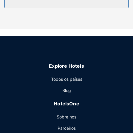
locais grátis.
Serviço do hotel
Trabalhe o bronze na praia privada ou tire partido de
várias outras atividades recreativas à sua disposição,
incluindo uma piscina exterior.
Outros serviços
As principais comodidades incluem Check-in rápido,
registo de saída rápido e uma lavandaria. Há
Explore Hotels
estacionamento grátis no local.
Todos os países
Blog
HotelsOne
Sobre nos
Parceiros