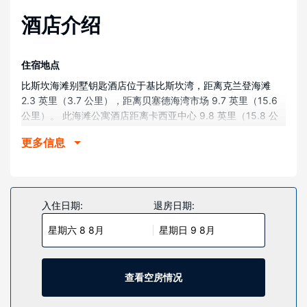
酒店介绍
住宿地点
比斯坎海滩别墅钥匙酒店位于基比斯坎湾，距离克兰登海滩
2.3 英里（3.7 公里），距离贝塞德海湾市场 9.7 英里（15.6
公里）。 此海滩公寓酒店距离卡西亚中心 9.8 英里（15.8 公
里），距离迈阿密港 10.9 英里（17.5 公里）。
更多信息
客房
31 间空调客房提供备有大冰箱和烤箱的厨房；您定能在旅途中
找到家的舒适。客房设有私人阳台。带有有线频道的 32 英寸
平板电视可满足您的娱乐需求；同时提供免费无线网络，方便
入住日期:
退房日期:
您与朋友保持联系。便利设施包括保险箱和书桌，以及带有免
星期六 8 8月
星期日 9 8月
费市内通话的电话。
物业设施
到私人海滩上放松一下，或者享受室外游泳池等其他度假设
查看空房情况
施。