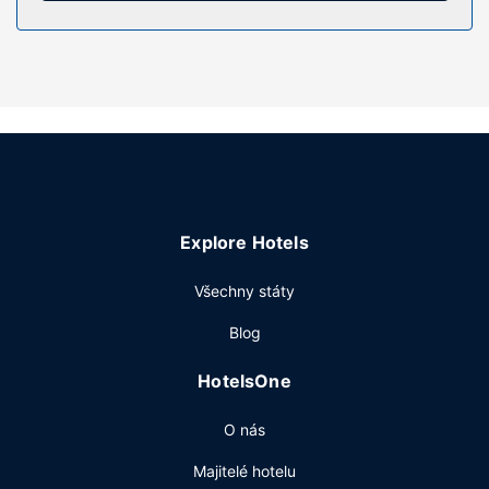
Vybavení nemovitosti
Kromě soukromé pláže nabízí hotel mimo jiné následující
rekreační zařízení: venkovní bazén.
Další vybavení
Hostům jsou k dispozici expresní ubytování, expresní
odhlášení při odjezdu a prádelna. Přímo v areálu je hostům
k dispozici samostatné parkování zdarma.
Explore Hotels
Všechny státy
Blog
HotelsOne
O nás
Majitelé hotelu