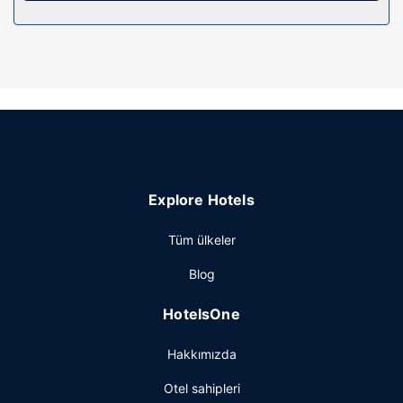
Otelin güzelliği
Misafirlerimiz için özel plajımız vardır. Ayrıca açık havuz
mevcuttur.
Diğer güzellikler
Misafirler için hızlı giriş, hızlı çıkış ve çamaşırhane
mevcuttur. Ücretsiz otopark vardır.
Explore Hotels
Tüm ülkeler
Blog
HotelsOne
Hakkımızda
Otel sahipleri