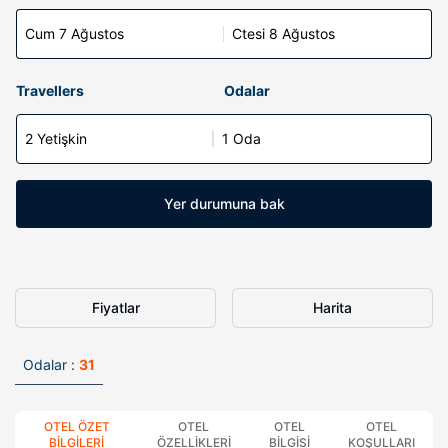
Cum 7 Ağustos
Ctesi 8 Ağustos
Travellers
Odalar
2 Yetişkin
1 Oda
Yer durumuna bak
Fiyatlar
Harita
Odalar :
31
OTEL ÖZET
OTEL
OTEL
OTEL
BILGILERI
ÖZELLIKLERI
BILGISI
KOŞULLARI