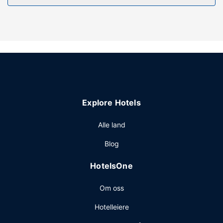
(inkludert).
Fasiliteter på eiendommen
Slapp av på den private stranden og nyt en dag i solen,
eller nyt stedets andre fasiliteter, som inkluderer et
utendørsbasseng.
Andre fasiliteter
Gjester har tilgang til blant annet hurtiginnsjekking,
hurtigutsjekking og vaskeritjenester. Gjestene tilbys
Explore Hotels
ubetjent parkering (inkludert) på stedet.
Alle land
Blog
HotelsOne
Om oss
Hotelleiere