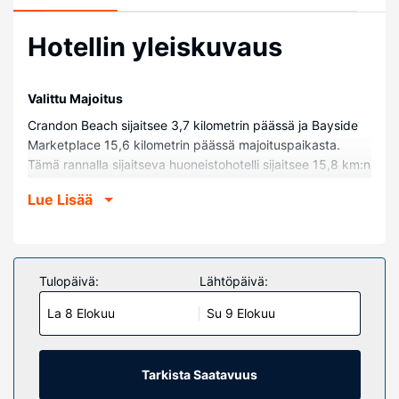
Hotellin yleiskuvaus
Valittu Majoitus
Crandon Beach sijaitsee 3,7 kilometrin päässä ja Bayside
Marketplace 15,6 kilometrin päässä majoituspaikasta.
Tämä rannalla sijaitseva huoneistohotelli sijaitsee 15,8 km:n
päässä kohteesta Kaseya Center ja 17,5 km:n päässä
Lue Lisää
kohteesta Port of Miami.
Huoneet
Tässä majoituspaikassa on 31 viihtyisää ja ilmastoitua
huonetta. Huoneiden varusteluun kuuluu muun muassa
Tulopäivä:
Lähtöpäivä:
keittiö, jossa on täysikokoinen jääkaappipakastin ja uuni.
La 8 Elokuu
Su 9 Elokuu
Jokaisessa huoneessa on parveke tai terassi.
Mukavuuksiin kuuluu 32-tuumainen taulutelevisio ja
kaapelikanavat. Käytössäsi on myös ilmainen langaton
internetyhteys. Varusteluun kuuluu tallelokero, työpöytä ja
Tarkista Saatavuus
puhelin (ilmaiset paikallispuhelut).