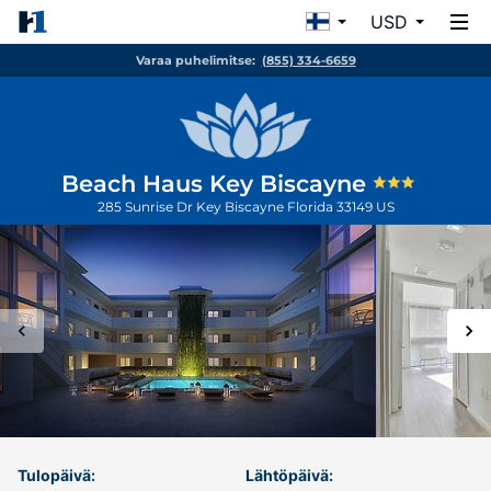
USD
Varaa puhelimitse:
(855) 334-6659
Beach Haus Key Biscayne
285 Sunrise Dr
Key Biscayne
Florida
33149
US
Tulopäivä:
Lähtöpäivä: