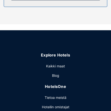
Kiinteistön miellyttävyys
Nauti auringosta hotellin yksityisellä rannalla. Myös
ulkouima-allas kuuluu palveluihin.
Muut mukavuudet
Käytössäsi on express-sisäänkirjautuminen, express-
uloskirjautuminen ja pyykinpesutilat. Palveluihin kuuluu
ilmainen pysäköinti.
Explore Hotels
Kaikki maat
Blog
HotelsOne
Tietoa meistä
Hotellin omistajat