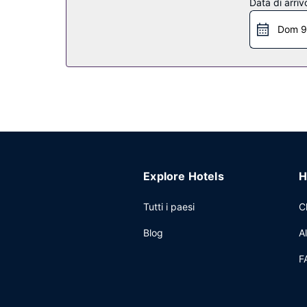
Altre attrattive
Data di arriv
Potrai usufruire di check-in veloce, check-out vel
Dom 9
Explore Hotels
H
Tutti i paesi
C
Blog
A
F