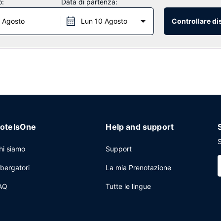
o:
Data di partenza:
oce e un servizio lavanderia. Il un parcheggio gratuito è disponibile i
 Agosto
Lun 10 Agosto
Controllare di
otelsOne
Help and support
S
hi siamo
Support
lbergatori
La mia Prenotazione
AQ
Tutte le lingue