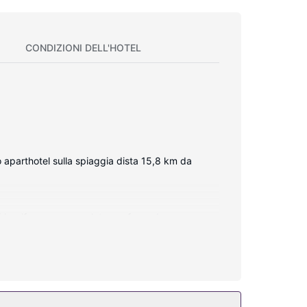
CONDIZIONI DELL'HOTEL
parthotel sulla spiaggia dista 15,8 km da
 frigorifero con congelatore e forno. Le camere
' di svago, mentre il Wi-Fi gratuito ti permette di
ina all'aperto.