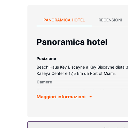
PANORAMICA HOTEL
RECENSIONI
Panoramica hotel
Posizione
Beach Haus Key Biscayne a Key Biscayne dista 3
Kaseya Center e 17,5 km da Port of Miami.
Camere
Regalati un soggiorno indimenticabile in una dell
Maggiori informazioni
sono dotate di balcone o patio. La TV a schermo pi
restare in contatto con il mondo. I comfort includ
Attrattive della proprietà
Rilassati sulla spiaggia privata della struttura opp