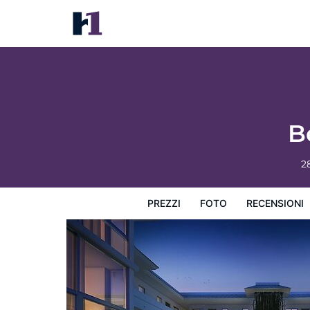
Beach Haus Key Biscayne
Prezzi
Foto
Recensioni
Mappa
L'hotel e i suoi s
B
2
PREZZI
FOTO
RECENSIONI