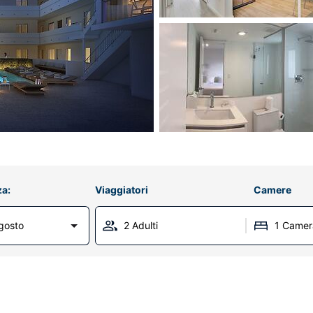
za:
Viaggiatori
Camere
gosto
2 Adulti
1 Camer