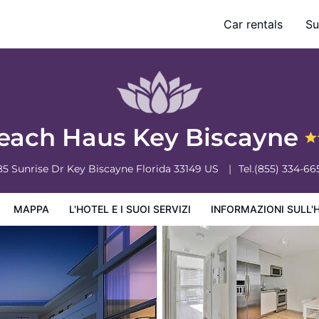
Car rentals
Su
ervizi
Informazioni sull'hotel
Condizioni dell'hotel
each Haus Key Biscayne
85 Sunrise Dr
Key Biscayne
Florida
33149
US
Tel.
(855) 334-66
MAPPA
L'HOTEL E I SUOI SERVIZI
INFORMAZIONI SULL'