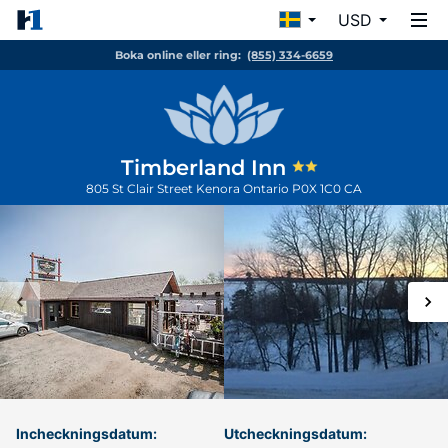
USD
Boka online eller ring:
(855) 334-6659
Timberland Inn
805 St Clair Street
Kenora
Ontario
P0X 1C0
CA
Incheckningsdatum:
Utcheckningsdatum: