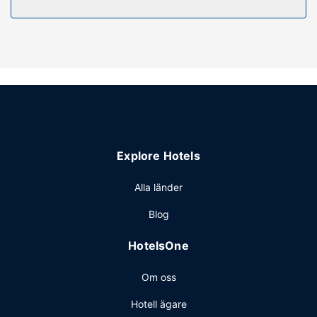
deras gratis wi-fi och en tv i allmänt utrymme.
Restaurang
Timberland Inn har en restaurang som serverar gäster
underbar mat.
Övriga bekvämligheter
Receptionen är endast bemannad under vissa tider.
Avgiftsfri parkering erbjuds på plats.
Explore Hotels
Alla länder
Blog
HotelsOne
Om oss
Hotell ägare