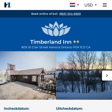
USD
Boek online of bel:
(855) 334-6659
Timberland Inn
805 St Clair Street
Kenora
Ontario
P0X 1C0
CA
Incheckdatum:
Uitcheckdatum: