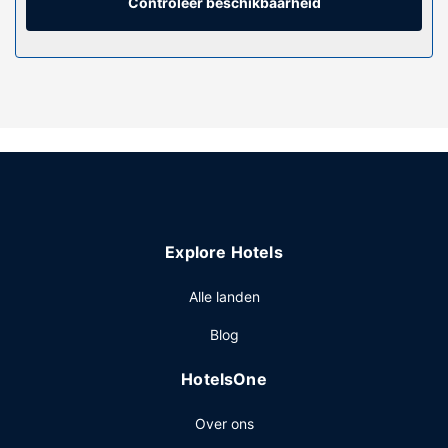
schoongemaakt.
Controleer beschikbaarheid
Algemene voorziening
De accommodatie heeft een tuin waar je van het uitzicht
kunt genieten, maar profiteer ook van gratis wifi en een
televisie in de gemeenschappelijke ruimte.
Restaurant
Gasten van Timberland Inn kunnen genieten van een
deugddoende maaltijd in het restaurant.
Overige voorzieningen
De receptie is tijdens beperkte uren geopend. Ter
Explore Hotels
plaatse heb je gratis parkeerplaatsen.
Alle landen
Blog
HotelsOne
Over ons