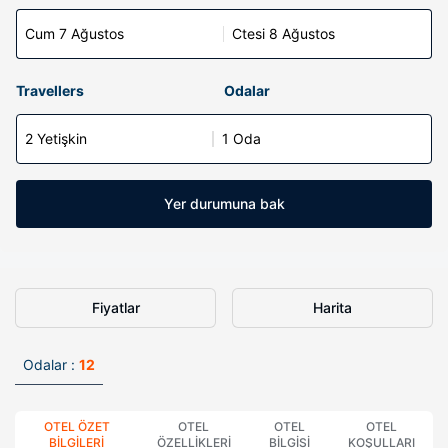
Cum 7 Ağustos
Ctesi 8 Ağustos
Travellers
Odalar
2 Yetişkin
1 Oda
Yer durumuna bak
Fiyatlar
Harita
Odalar :
12
OTEL ÖZET
OTEL
OTEL
OTEL
BILGILERI
ÖZELLIKLERI
BILGISI
KOŞULLARI