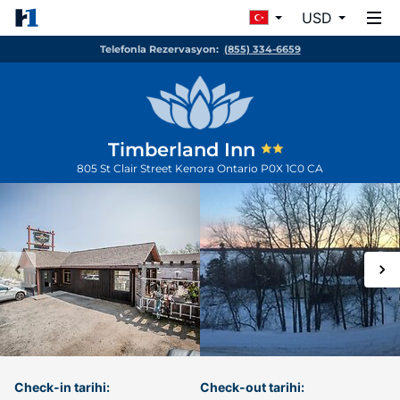
USD
Telefonla Rezervasyon:
(855) 334-6659
Timberland Inn
805 St Clair Street
Kenora
Ontario
P0X 1C0
CA
Check-in tarihi:
Check-out tarihi: