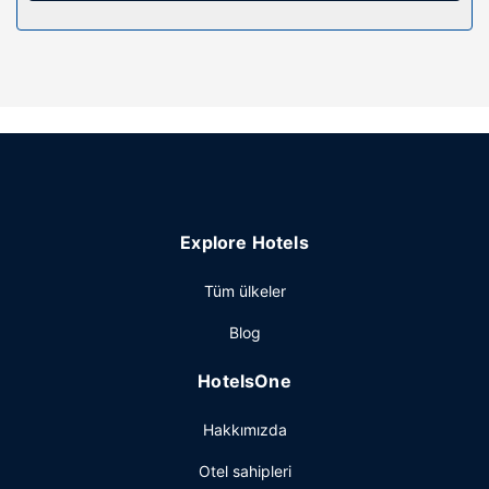
Otelin güzelliği
Bahçe ile manzaranın tadını çıkartın ve ücretsiz kablosuz
İnternet ve ortak alanda televizyon gibi
imkânlardan/kolaylıklardan yararlanın.
Restoran
Timberland Inn misafirlerine restoranda yemek servisi
yapılıyor.
Diğer güzellikler
Explore Hotels
Resepsiyon personeli sınırlı saatler içinde hizmet verir.
Ücretsiz otopark vardır.
Tüm ülkeler
Blog
HotelsOne
Hakkımızda
Otel sahipleri