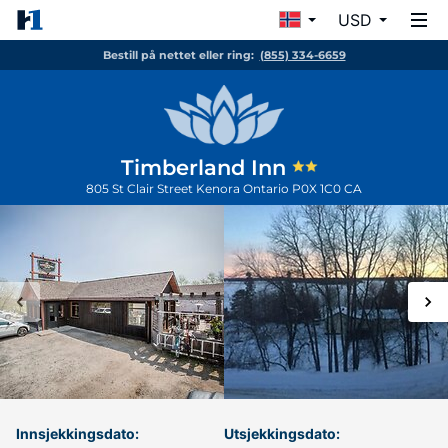
USD
Bestill på nettet eller ring:
(855) 334-6659
Timberland Inn
805 St Clair Street
Kenora
Ontario
P0X 1C0
CA
Innsjekkingsdato:
Utsjekkingsdato: