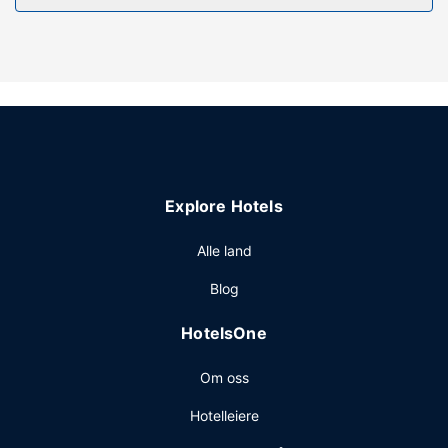
Nyt utsikten fra en hage og dra nytte av fasiliteter som wi-
fi (inkludert) og TV i fellesområdet.
Restaurant
På Timberland Inn kan du spise et bedre måltid i
restauranten.
Andre fasiliteter
Resepsjonen er kun bemannet i et begrenset antall timer.
Gjestene tilbys ubetjent parkering (inkludert) på stedet.
Explore Hotels
Alle land
Blog
HotelsOne
Om oss
Hotelleiere