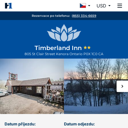
USD
Rezervace po telefonu:
(855) 334-6659
Timberland Inn
805 St Clair Street
Kenora
Ontario
P0X 1C0
CA
Datum příjezdu:
Datum odjezdu: