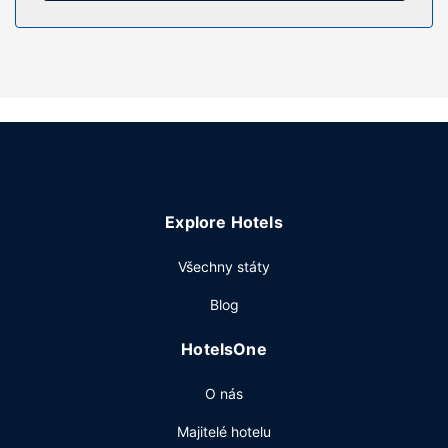
Vybavení nemovitosti
Zahrada nabízí krásný výhled a k součástí nabídky hotelu
jsou také bezdrátový internet zdarma a televize ve
společných prostorách.
Restaurace
Příjemné prostředí ke stolování vám nabídne restaurace.
Další vybavení
Recepce má omezenou provozní dobu. Přímo v areálu je
hostům k dispozici samostatné parkování zdarma.
Explore Hotels
Všechny státy
Blog
HotelsOne
O nás
Majitelé hotelu