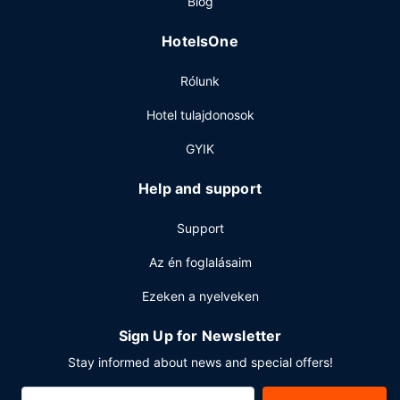
Blog
ingyenes elvitelre készült reggeli várja a vendégeket 6:00
és 9:00 között, hétvégente pedig 6:00 és 10:00 között.
HotelsOne
Egyéb felszereltség
Rólunk
A szálláshelyen 24 órában nyitva tartó recepció,
poggyászok tárolása lehetséges és ruhatisztító
Hotel tulajdonosok
létesítmények is igénybe vehető. Retúr reptéri transzfer
(éjjel-nappal) ingyenesen vehető igénybe.
GYIK
Help and support
Support
Az én foglalásaim
Ezeken a nyelveken
Sign Up for Newsletter
Stay informed about news and special offers!