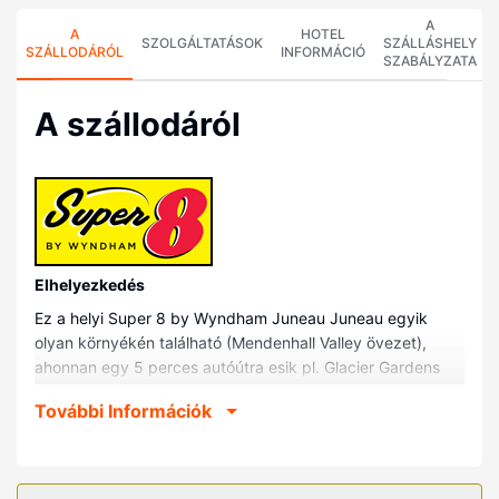
A
A
HOTEL
SZOLGÁLTATÁSOK
SZÁLLÁSHELY
SZÁLLODÁRÓL
INFORMÁCIÓ
SZABÁLYZATA
A szállodáról
Elhelyezkedés
Ez a helyi Super 8 by Wyndham Juneau Juneau egyik
olyan környékén található (Mendenhall Valley övezet),
ahonnan egy 5 perces autóútra esik pl. Glacier Gardens
Esőerdő Kaland vagy Mendenhall Golfpálya. Ez a helyi
További Információk
motel kb. 4,1 km-re található Alaska Powder Descents, ill.
5 km-re Alaszkai Egyetem, Délkelet helyszíneitől.
Szobák