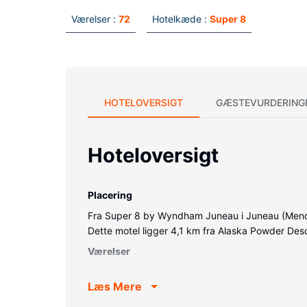
Værelser :
72
Hotelkæde :
Super 8
HOTELOVERSIGT
GÆSTEVURDERING
Hoteloversigt
Placering
Fra Super 8 by Wyndham Juneau i Juneau (Mendenh
Dette motel ligger 4,1 km fra Alaska Powder Desc
Værelser
Føl dig hjemme i et af de 72 værelser, der inde
Læs Mere
kan du altid komme på nettet. Værelset har et pri
pengeskabe og skriveborde, og rengøring udføre