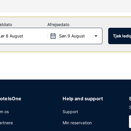
s trådløs internetadgang og automat.
stdato
Afrejsedato
 værelset. Gratis take away-morgenmad serveres på hverdage fra kl. 06
Lør 8 August
Søn 9 August
Tjek led
n reception, bagageopbevaring og vaskeri. Lufthavnstransport tur-re
otelsOne
Help and support
S
m os
Support
artnere
Min reservation