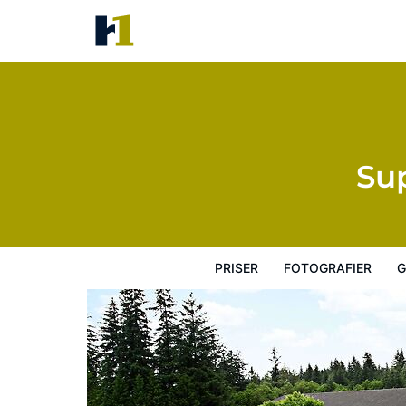
Super 8 by Wyndham Juneau
Priser
Fotografier
Gæstevurderinger
Su
PRISER
FOTOGRAFIER
G