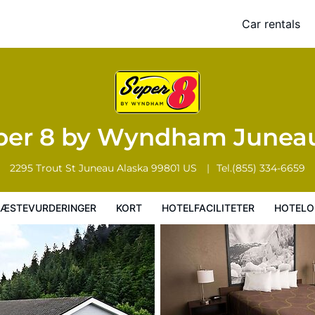
Car rentals
Kort
Hotelfaciliteter
Hoteloplysninger
Hotelregler
per 8 by Wyndham Junea
2295 Trout St
Juneau
Alaska
99801
US
Tel.
(855) 334-6659
ÆSTEVURDERINGER
KORT
HOTELFACILITETER
HOTELO