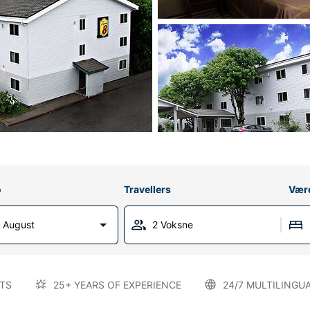
o
Travellers
Vær
 August
2 Voksne
TS
25+ YEARS OF EXPERIENCE
24/7 MULTILINGU