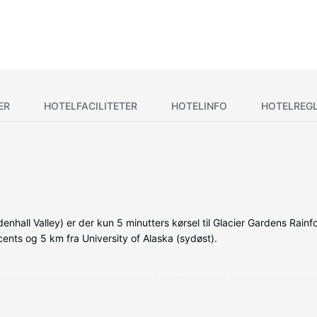
ER
HOTELFACILITETER
HOTELINFO
HOTELREG
all Valley) er der kun 5 minutters kørsel til Glacier Gardens Rain
ents og 5 km fra University of Alaska (sydøst).
holder køleskab og mikrobølgeovn. Der tilbydes et LED-tv med kabelk
vat badeværelse med en kombination af bruser/badekar samt gratis toil
s dagligt.