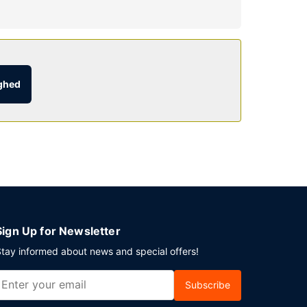
.00 til kl. 09.00 og fra kl. 06.00 til kl. 10.00
ighed
tur er gratis (døgnet rundt).
Sign Up for Newsletter
tay informed about news and special offers!
Subscribe