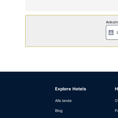
Ejendomsfacilitet
Gør brug af praktiske faciliteter, inklusive grati
Restaurant
Ankom
Dette motel tilbyder roomservice døgnet rundt på
i weekenderne.
Andre faciliteter
Gæsterne har blandt andet adgang til en døgnåbe
Explore Hotels
H
Alle lande
O
Blog
P