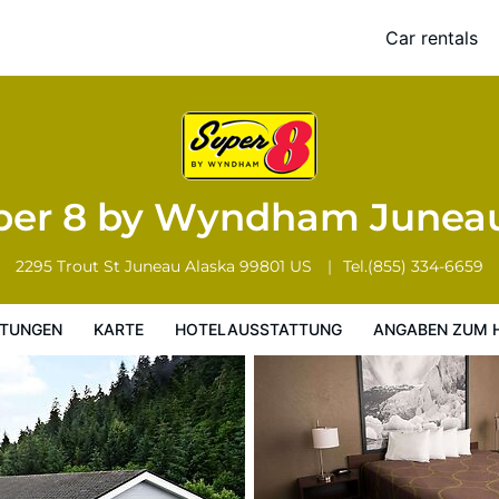
Car rentals
Hotelausstattung
Angaben zum Hotel
Hotelrichtlinien
per 8 by Wyndham Junea
2295 Trout St
Juneau
Alaska
99801
US
Tel.
(855) 334-6659
TUNGEN
KARTE
HOTELAUSSTATTUNG
ANGABEN ZUM 