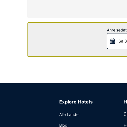
verfügen. Zur Austattung gehören Safes und Sch
Ausstattung der Anlage
Kostenloses WLAN und ein Verkaufsautomat gehö
Restaurant
Anreiseda
Nutz den Zimmerservice (rund um die Uhr) diese
Sa 8
Wochenende von 06:00 Uhr bis 10:00 Uhr angeb
Sonstige Einrichtungen
Zum Angebot gehören eine rund um die Uhr beset
kostenlos.
Explore Hotels
H
Alle Länder
Ü
Blog
H