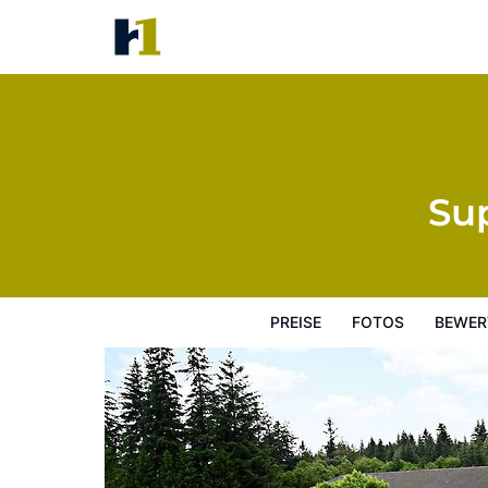
Super 8 by Wyndham Juneau
Preise
Fotos
Bewertungen
Karte
Su
PREISE
FOTOS
BEWER