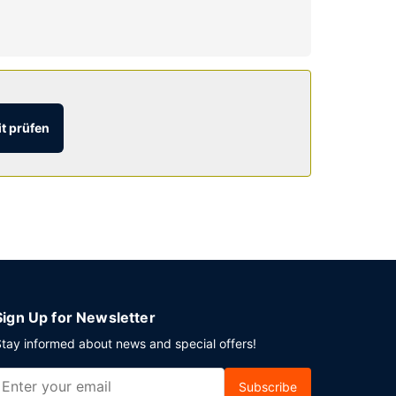
r Woche von 06:00 Uhr bis 09:00 Uhr und am
t prüfen
ughafentransfer (rund um die Uhr) ist
Sign Up for Newsletter
tay informed about news and special offers!
Subscribe