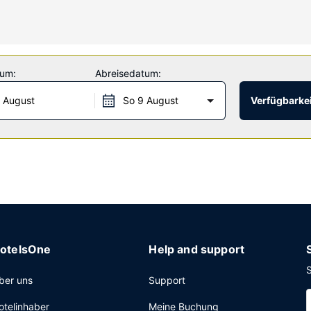
reibtische; die Zimmer werden täglich sauber gemacht.
ren zur Austattung.
tum:
Abreisedatum:
s Motels. Ein inbegriffenes Frühstück zum Mitnehmen wird unter de
 August
So 9 August
Verfügbarkei
oten.
zte Rezeption, eine Gepäckaufbewahrung und eine Wäscherei. Der Fl
otelsOne
Help and support
S
ber uns
Support
otelinhaber
Meine Buchung