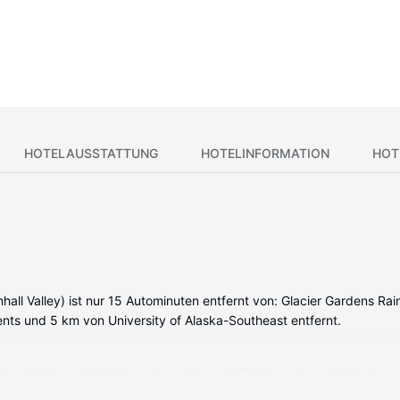
HOTELAUSSTATTUNG
HOTELINFORMATION
HOT
l Valley) ist nur 15 Autominuten entfernt von: Glacier Gardens Rai
nts und 5 km von University of Alaska-Southeast entfernt.
nk und Mikrowelle bieten, wie zu Hause. LED-Fernseher mit Kabelemp
). Es sind eigene Badezimmer mit Duschwannen vorhanden, die über 