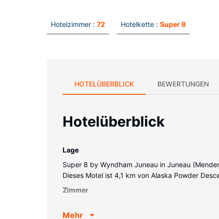
Hotelzimmer :
72
Hotelkette :
Super 8
HOTELÜBERBLICK
BEWERTUNGEN
Hotelüberblick
Lage
Super 8 by Wyndham Juneau in Juneau (Mendenhal
Dieses Motel ist 4,1 km von Alaska Powder Desce
Zimmer
Fühl dich in einem der 72 Zimmer, die Kühlschra
Mehr
außerdem einen WLAN-Internetzugang (kostenlos