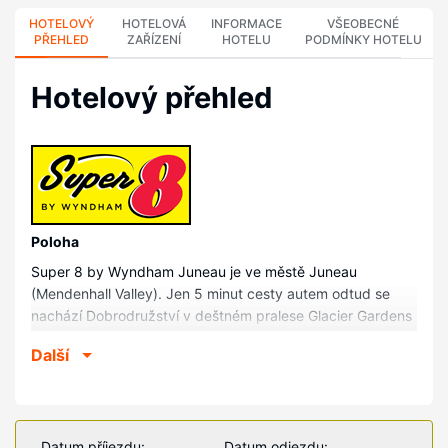
HOTELOVÝ
HOTELOVÁ
INFORMACE
VŠEOBECNÉ
PŘEHLED
ZAŘÍZENÍ
HOTELU
PODMÍNKY HOTELU
Hotelový přehled
Poloha
Super 8 by Wyndham Juneau je ve městě Juneau
(Mendenhall Valley). Jen 5 minut cesty autem odtud se
nachází Dobrodružství v deštném pralese Glacier Gardens
a Golfové hřiště Mendenhall. Tento motel se nachází 4,1
Další
km od Alaska Powder Descents a 5 km od AljaŠská
univerzita (University of Alaska) – Southeast.
Pokoje
V jednom z 72 pokojů, k jejichž vybavení patří lednička a
Datum příjezdu:
Datum odjezdu: