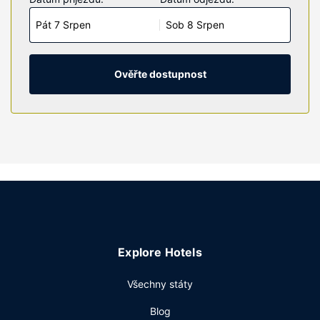
mikrovlnná trouba, se budete cítit jako doma. Bezdrátový
Pát 7 Srpen
Sob 8 Srpen
internet zdarma vám zajistí spojení se světem a LED
televize, která nabízí kabelové kanály, dobrou zábavu.
Soukromé koupelny nabízí vybavení, jehož součástí jsou
vana se sprchou, toaletní potřeby zdarma a vysoušeč
Ověřte dostupnost
vlasů. Další užitečné vybavení a služby: vestavěný trezor
a psací stůl. Úklid pokojů se provádí denně.
Vybavení nemovitosti
K nabídce hotelu patří bezdrátový internet zdarma a
prodejní automat.
Restaurace
Dostanete-li hlad, bude vám k dispozici 24hodinová
pokojová služba. Ve všední dny od 6:00 do 9:00 a o
víkendu od 6:00 do 10:00 budete zváni na balíčkovou
Explore Hotels
snídani zdarma.
Další vybavení
Všechny státy
Hostům jsou k dispozici recepce s nepřetržitým provozem,
Blog
úschova zavazadel a prádelna. Hostům je zdarma