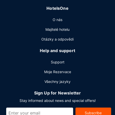
poskytována tato dopravní služba: kyvadlová doprava z a
HotelsOne
na letiště (k dispozici nonstop).
O nás
Majitelé hotelu
Otázky a odpovědi
Help and support
Support
Moje Rezervace
Všechny jazyky
Sign Up for Newsletter
Stay informed about news and special offers!
Subscribe