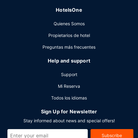
Tendrás un servicio de recepción las 24 horas, consigna
HotelsOne
de equipaje y una lavandería a tu disposición. Se ofrece
servicio de transporte al aeropuerto (ida y vuelta) gratuito
Quienes Somos
disponible 24 horas.
Propietarios de hotel
Preguntas más frecuentes
Help and support
Support
Mi Reserva
Todos los idiomas
Sign Up for Newsletter
Stay informed about news and special offers!
Subscribe