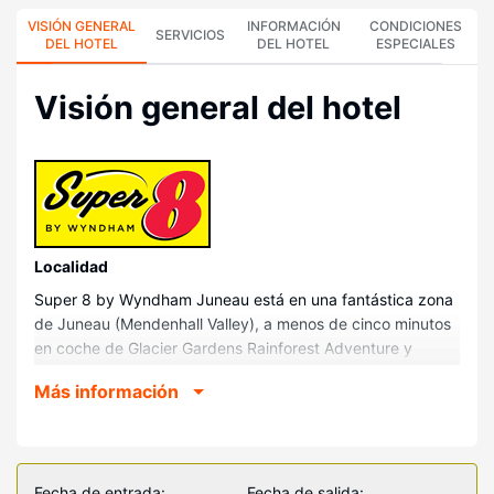
VISIÓN GENERAL
INFORMACIÓN
CONDICIONES
SERVICIOS
DEL HOTEL
DEL HOTEL
ESPECIALES
Visión general del hotel
Localidad
Super 8 by Wyndham Juneau está en una fantástica zona
de Juneau (Mendenhall Valley), a menos de cinco minutos
en coche de Glacier Gardens Rainforest Adventure y
Campo de golf Mendenhall. Además, este motel se
Más información
encuentra a 4,1 km de Alaska Powder Descents y a 5 km
de University of Alaska-Southeast.
Habitaciones
Te sentirás como en tu propia casa en cualquiera de las 72
Fecha de entrada:
Fecha de salida: