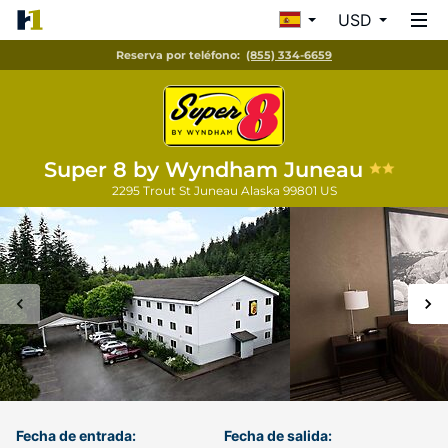
USD
Reserva por teléfono:
(855) 334-6659
Super 8 by Wyndham Juneau
2295 Trout St
Juneau
Alaska
99801
US
Fecha de entrada:
Fecha de salida: