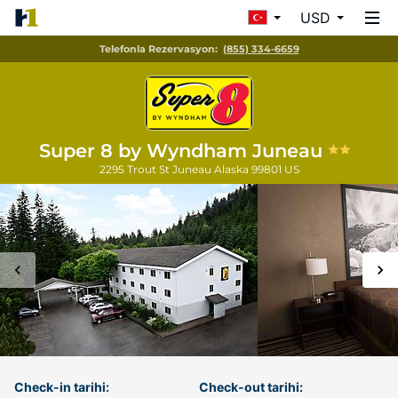
USD
Telefonla Rezervasyon:
(855) 334-6659
Super 8 by Wyndham Juneau
2295 Trout St
Juneau
Alaska
99801
US
Check-in tarihi:
Check-out tarihi: