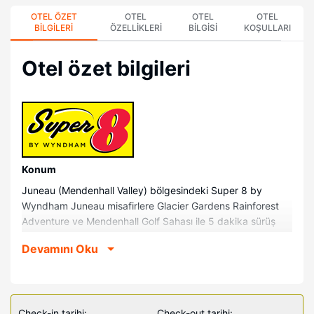
OTEL ÖZET
OTEL
OTEL
OTEL
BILGILERI
ÖZELLIKLERI
BILGISI
KOŞULLARI
Otel özet bilgileri
Konum
Juneau (Mendenhall Valley) bölgesindeki Super 8 by
Wyndham Juneau misafirlere Glacier Gardens Rainforest
Adventure ve Mendenhall Golf Sahası ile 5 dakika sürüş
mesafesinde konaklama fırsatı sunuyor. Bu motel Alaska
Devamını Oku
Powder Descents ile 2,6 mi (4,1 km) ve Alaska Üniversitesi-
Güneydoğu ile 3,1 mi (5 km) mesafede.
Odalar
72 odada buzdolabı ve mikrodalga fırın mevcuttur.
Check-in tarihi:
Check-out tarihi: