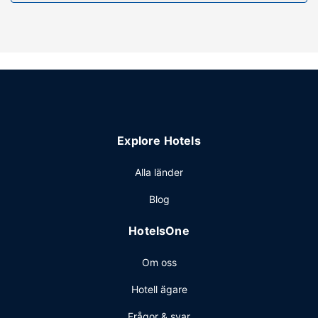
Här har du tillgång till utomhuspool, gratis wi-fi och en
spelhall.
Övriga bekvämligheter
Begränsad parkering erbjuds på plats.
Explore Hotels
Alla länder
Blog
HotelsOne
Om oss
Hotell ägare
Frågor & svar