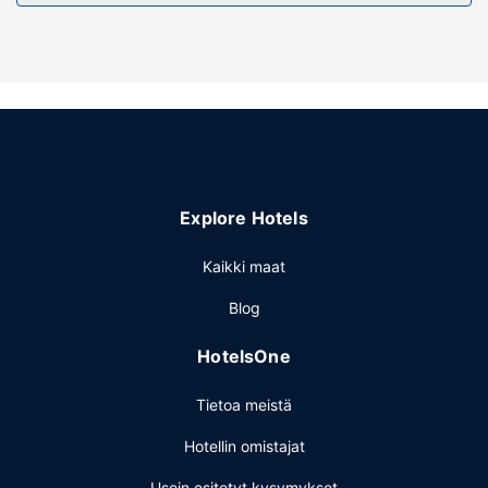
Kiinteistön miellyttävyys
Seuraavat palvelut ovat saatavilla: ulkouima-allas, ilmainen
langaton internetyhteys ja pelihalli/-huone.
Muut mukavuudet
Palveluihin kuuluu rajoitettu pysäköinti.
Explore Hotels
Kaikki maat
Blog
HotelsOne
Tietoa meistä
Hotellin omistajat
Usein esitetyt kysymykset