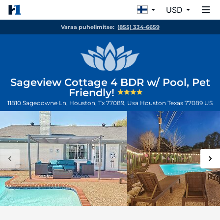
USD
Varaa puhelimitse:
(855) 334-6659
Sageview Cottage 4 BDR w/ Pool, Pet
Friendly!
11810 Sagedowne Ln, Houston, Tx 77089, Usa
Houston
Texas
77089
US