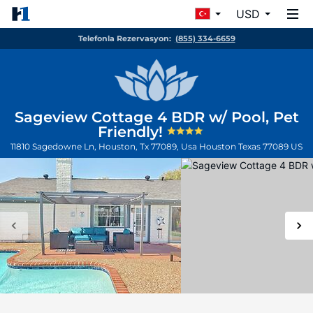
USD
Telefonla Rezervasyon:
(855) 334-6659
Sageview Cottage 4 BDR w/ Pool, Pet
Friendly!
11810 Sagedowne Ln, Houston, Tx 77089, Usa
Houston
Texas
77089
US