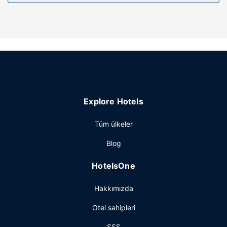
Otelin güzelliği
Misafirlerimiz için açık havuz, ücretsiz kablosuz İnternet ve
atari salonu/oyun odası bulunmaktadır.
Diğer güzellikler
Kısıtlı kapasitede otopark vardır.
Explore Hotels
Tüm ülkeler
Blog
HotelsOne
Hakkımızda
Otel sahipleri
SSS