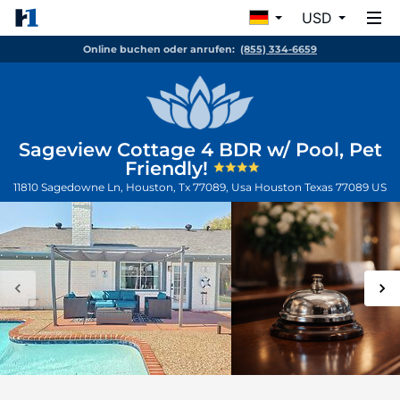
USD
Online buchen oder anrufen:
(855) 334-6659
Sageview Cottage 4 BDR w/ Pool, Pet
Friendly!
11810 Sagedowne Ln, Houston, Tx 77089, Usa
Houston
Texas
77089
US