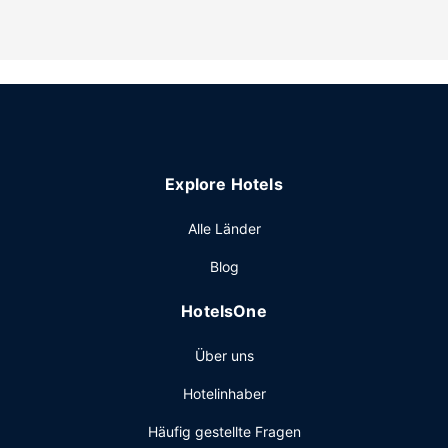
mit einer Komfortbadewanne und einem Haartrockner
ausgestattet.
Ausstattung der Anlage
Für deine Freizeit steht Folgendes zur Verfügung:
Außenpool, kostenloses WLAN und ein
Spielzimmer/Arcade-Spiele.
Sonstige Einrichtungen
Explore Hotels
Vor Ort gibt es Folgendes: begrenzte Parkplätze.
Alle Länder
Blog
HotelsOne
Über uns
Hotelinhaber
Häufig gestellte Fragen